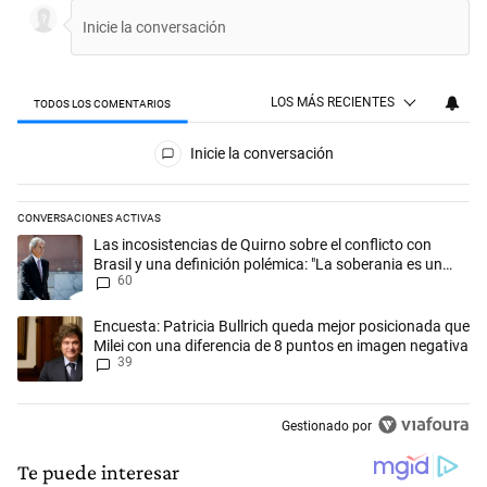
LOS MÁS RECIENTES
TODOS LOS COMENTARIOS
Todos los comentarios
Inicie la conversación
CONVERSACIONES ACTIVAS
Este listado muestra los artículos con más comentarios en los últimos 
Un artículo de tendencia con el título "Las incosistencias de Quirno so
Las incosistencias de Quirno sobre el conflicto con
Brasil y una definición polémica: "La soberania es un
60
concepto antiguo"
Un artículo de tendencia con el título "Encuesta: Patricia Bullrich qu
Encuesta: Patricia Bullrich queda mejor posicionada que
Milei con una diferencia de 8 puntos en imagen negativa
39
Gestionado por