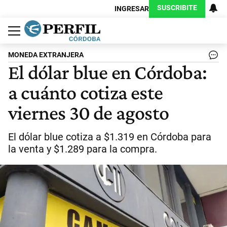
SUSCRIBITE
INGRESAR
Política
Economía
Judiciales
Sociedad
Cultura
Espectáculos
Deportes
Protagonistas
MONEDA EXTRANJERA
El dólar blue en Córdoba:
a cuánto cotiza este
viernes 30 de agosto
El dólar blue cotiza a $1.319 en Córdoba para
la venta y $1.289 para la compra.