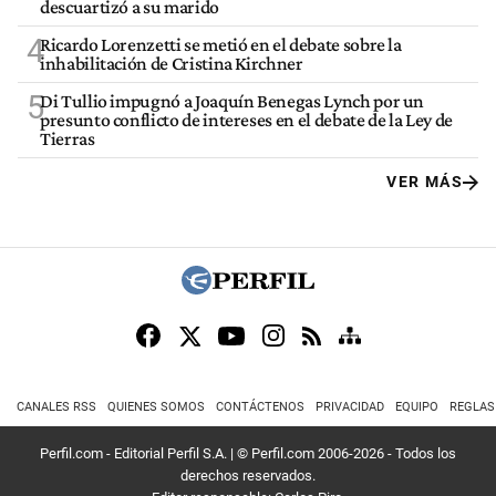
descuartizó a su marido
4
Ricardo Lorenzetti se metió en el debate sobre la
inhabilitación de Cristina Kirchner
5
Di Tullio impugnó a Joaquín Benegas Lynch por un
presunto conflicto de intereses en el debate de la Ley de
Tierras
VER MÁS
CANALES RSS
QUIENES SOMOS
CONTÁCTENOS
PRIVACIDAD
EQUIPO
REGLAS
Perfil.com - Editorial Perfil S.A.
| © Perfil.com 2006-2026 - Todos los
derechos reservados.