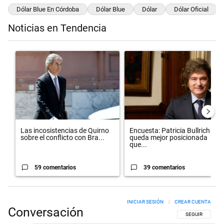
Dólar Blue En Córdoba
Dólar Blue
Dólar
Dólar Oficial
Noticias en Tendencia
Este listado muestra los artículos con más comentarios en los últimos 
Un artículo de tendencia con el título "Las incosistencias de Quirno
Un artículo de tendencia con el 
Las incosistencias de Quirno
Encuesta: Patricia Bullrich
sobre el conflicto con Bra...
queda mejor posicionada
que...
59 comentarios
39 comentarios
INICIAR SESIÓN
|
CREAR CUENTA
Conversación
SIGA ESTA CON
SEGUIR