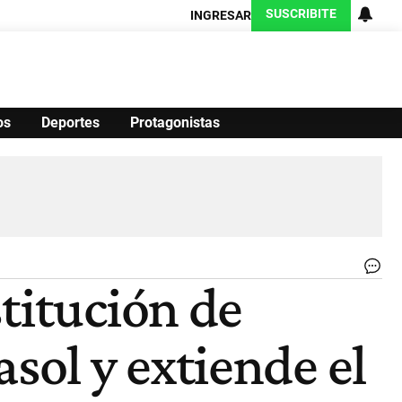
SUSCRIBITE
INGRESAR
os
Deportes
Protagonistas
Ciencia
Protagonistas
Tecnología
CARAS
Exitoina
Turismo
Exitoina
Gaming
Vivo
La
titución de
UE
co
a
rasol y extiende el
apl
nu
ex
pa