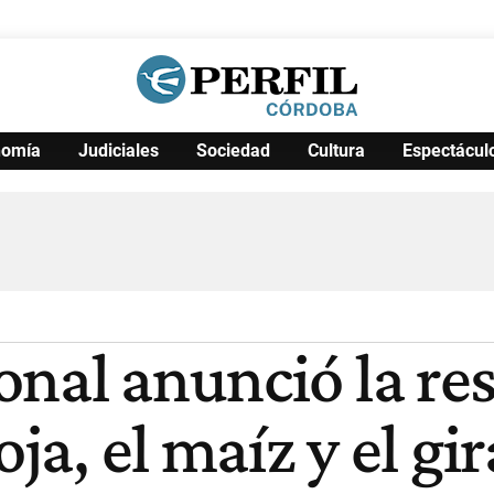
nomía
Judiciales
Sociedad
Cultura
Espectácul
Política
Pymes
Salud
Internacional
Clima
Deportes
Business
Noticias
Caras
nal anunció la res
oja, el maíz y el gi