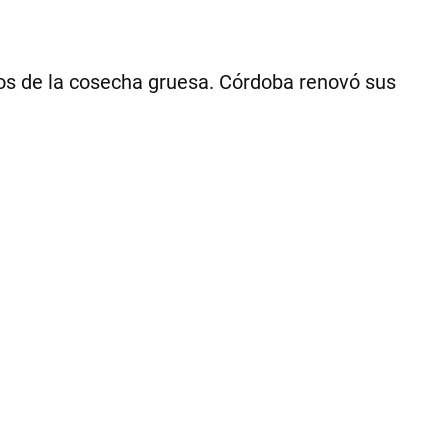
com
so
¿D
qu
ivos de la cosecha gruesa. Córdoba renovó sus
se
tra
|
Ce
Per