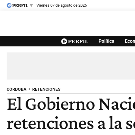
viernes 07 de agosto de 2026
Últimas noticias
Política
Eco
Inicio
Ahora
Opinión
Cultura
Arte
Educación
Videos
Córdoba
Reperfilar
Diario del Juicio
CÓRDOBA
RETENCIONES
El Gobierno Nacio
retenciones a la s