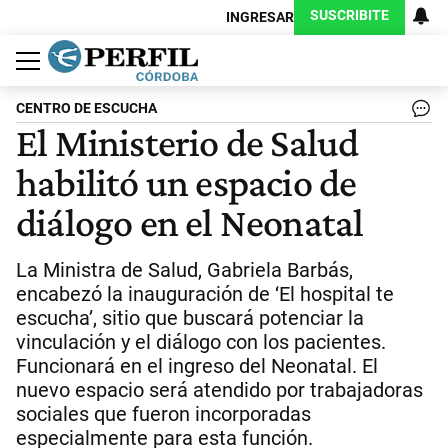
SUSCRIBITE
INGRESAR
Política
Economía
Judiciales
Sociedad
Cultura
Espectáculos
Deportes
Protagonistas
CENTRO DE ESCUCHA
El Ministerio de Salud
habilitó un espacio de
diálogo en el Neonatal
La Ministra de Salud, Gabriela Barbás,
encabezó la inauguración de ‘El hospital te
escucha’, sitio que buscará potenciar la
vinculación y el diálogo con los pacientes.
Funcionará en el ingreso del Neonatal. El
nuevo espacio será atendido por trabajadoras
sociales que fueron incorporadas
especialmente para esta función.