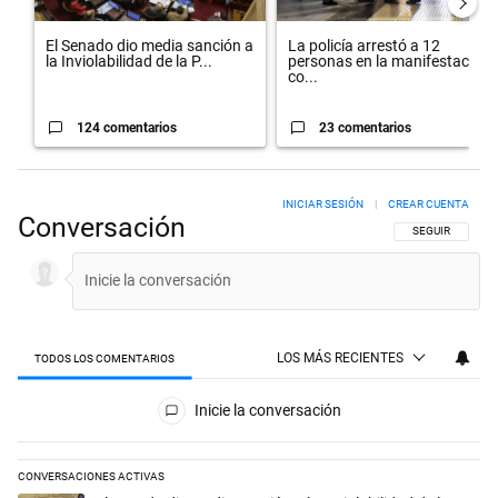
El Senado dio media sanción a
La policía arrestó a 12
la Inviolabilidad de la P...
personas en la manifestación
co...
124 comentarios
23 comentarios
INICIAR SESIÓN
|
CREAR CUENTA
Conversación
SIGA ESTA CON
SEGUIR
LOS MÁS RECIENTES
TODOS LOS COMENTARIOS
Todos los comentarios
Inicie la conversación
CONVERSACIONES ACTIVAS
Este listado muestra los artículos con más comentarios en los últimos 