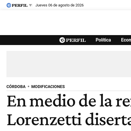
jueves 06 de agosto de 2026
Últimas noticias
Política
Eco
Inicio
Ahora
Opinión
Cultura
Arte
Educación
Videos
Córdoba
Reperfilar
Diario del Juicio
CÓRDOBA
MODIFICACIONES
En medio de la r
Lorenzetti diser