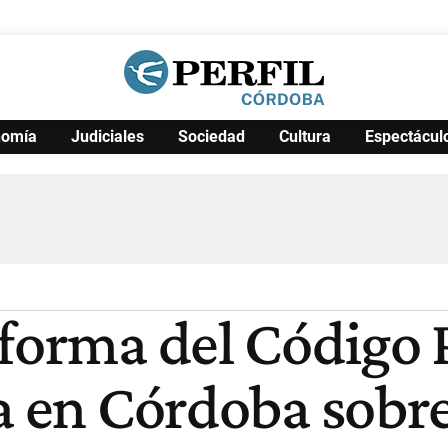
nomía
Judiciales
Sociedad
Cultura
Espectácul
Política
Pymes
Salud
Internacional
Clima
Deportes
Business
Noticias
Caras
eforma del Código 
ta en Córdoba sobr