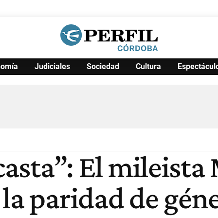
nomía
Judiciales
Sociedad
Cultura
Espectácul
Política
Pymes
Salud
Internacional
Clima
Deportes
Business
Noticias
Caras
 casta”: El mileis
la paridad de géne