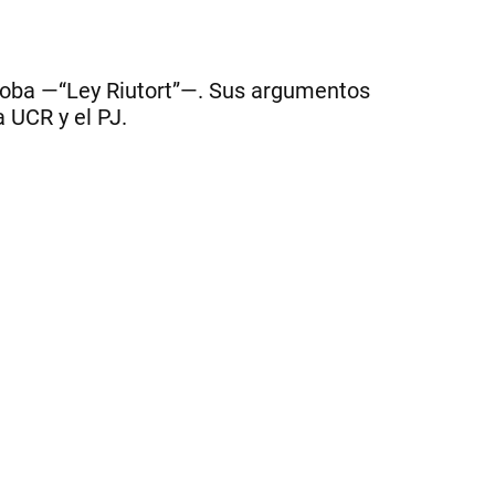
de
la
ley
de
rdoba —“Ley Riutort”—. Sus argumentos
em
 UCR y el PJ.
de
la
Ca
|
ce