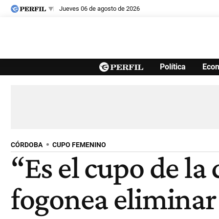
jueves 06 de agosto de 2026
Últimas noticias
Política
Eco
Inicio
Ahora
Opinión
Cultura
Arte
Educación
Videos
Córdoba
Reperfilar
Diario del Juicio
CÓRDOBA
CUPO FEMENINO
“Es el cupo de la
fogonea eliminar 