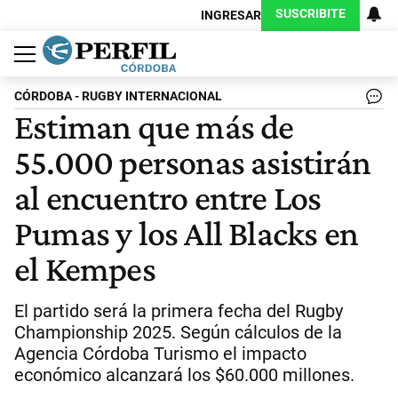
SUSCRIBITE
INGRESAR
Política
Economía
Judiciales
Sociedad
Cultura
Espectáculos
Deportes
Protagonistas
CÓRDOBA - RUGBY INTERNACIONAL
Estiman que más de
55.000 personas asistirán
al encuentro entre Los
Pumas y los All Blacks en
el Kempes
El partido será la primera fecha del Rugby
Championship 2025. Según cálculos de la
Agencia Córdoba Turismo el impacto
económico alcanzará los $60.000 millones.