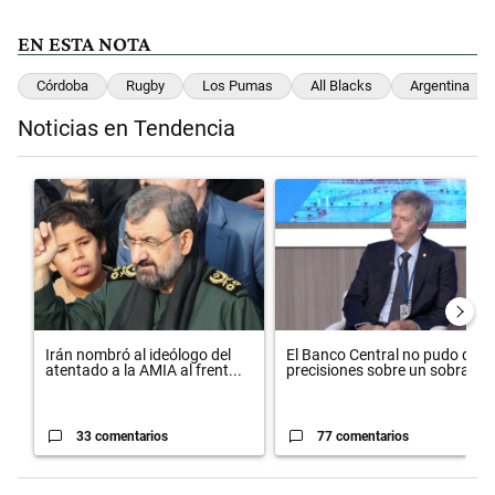
EN ESTA NOTA
Córdoba
Rugby
Los Pumas
All Blacks
Argentina
Noticias en Tendencia
Este listado muestra los artículos con más comentarios en los últimos 
Un artículo de tendencia con el título "Irán nombró al ideólogo del
Un artículo de tendencia con el 
Irán nombró al ideólogo del
El Banco Central no pudo dar
atentado a la AMIA al frent...
precisiones sobre un sobra...
33 comentarios
77 comentarios