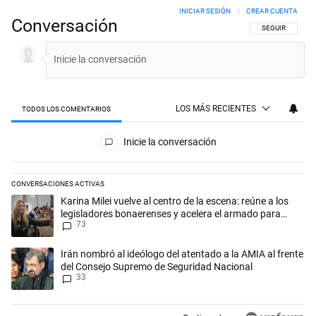
INICIAR SESIÓN
|
CREAR CUENTA
Conversación
SIGA ESTA CON
SEGUIR
LOS MÁS RECIENTES
TODOS LOS COMENTARIOS
Todos los comentarios
Inicie la conversación
CONVERSACIONES ACTIVAS
Este listado muestra los artículos con más comentarios en los últimos 
Un artículo de tendencia con el título "Karina Milei vuelve al centro d
Karina Milei vuelve al centro de la escena: reúne a los
legisladores bonaerenses y acelera el armado para
73
2027
Un artículo de tendencia con el título "Irán nombró al ideólogo del a
Irán nombró al ideólogo del atentado a la AMIA al frente
del Consejo Supremo de Seguridad Nacional
33