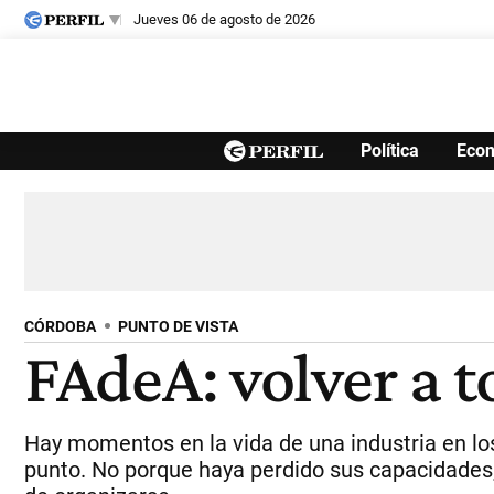
jueves 06 de agosto de 2026
Últimas noticias
Política
Eco
Inicio
Ahora
Opinión
Cultura
Arte
Educación
Videos
Córdoba
Reperfilar
Diario del Juicio
CÓRDOBA
PUNTO DE VISTA
FAdeA: volver a t
Hay momentos en la vida de una industria en los
punto. No porque haya perdido sus capacidades