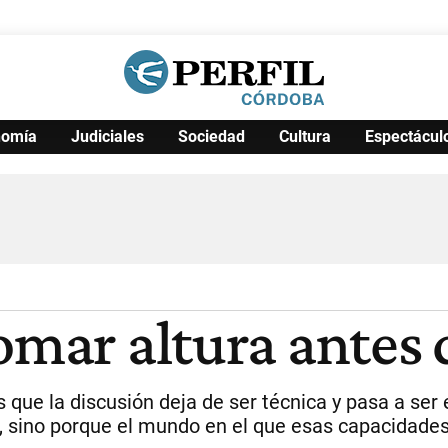
nomía
Judiciales
Sociedad
Cultura
Espectácul
Política
Pymes
Salud
Internacional
Clima
Deportes
Business
Noticias
Caras
omar altura antes 
 que la discusión deja de ser técnica y pasa a se
, sino porque el mundo en el que esas capacidad