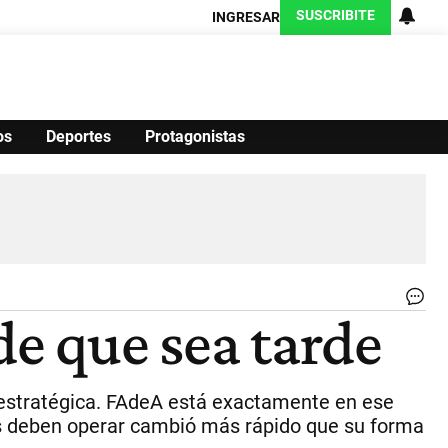
SUSCRIBITE
INGRESAR
os
Deportes
Protagonistas
Ciencia
Protagonistas
Tecnología
CARAS
Exitoina
Turismo
Exitoina
Gaming
Vivo
Tr
de que sea tarde
en
el
int
de
r estratégica. FAdeA está exactamente en ese
Fa
co
es deben operar cambió más rápido que su forma
av