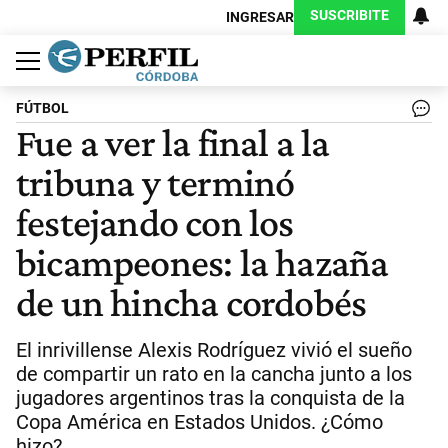
SUSCRIBITE
INGRESAR
Política
Economía
Judiciales
Sociedad
Cultura
Espectáculos
Deportes
Protagonistas
FÚTBOL
Fue a ver la final a la
tribuna y terminó
festejando con los
bicampeones: la hazaña
de un hincha cordobés
El inrivillense Alexis Rodríguez vivió el sueño
de compartir un rato en la cancha junto a los
jugadores argentinos tras la conquista de la
Copa América en Estados Unidos. ¿Cómo
hizo?