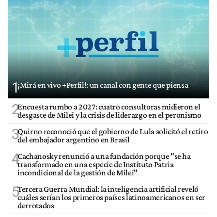
1
¡Mirá en vivo +Perfil!: un canal con gente que piensa
2
Encuesta rumbo a 2027: cuatro consultoras midieron el
desgaste de Milei y la crisis de liderazgo en el peronismo
3
Quirno reconoció que el gobierno de Lula solicitó el retiro
del embajador argentino en Brasil
4
Cachanosky renunció a una fundación porque "se ha
transformado en una especie de Instituto Patria
incondicional de la gestión de Milei"
5
Tercera Guerra Mundial: la inteligencia artificial reveló
cuáles serían los primeros países latinoamericanos en ser
derrotados