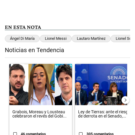
EN ESTA NOTA
Ángel Di María
Lionel Messi
Lautaro Martínez
Lionel Scal
Noticias en Tendencia
Este listado muestra los artículos con más comentarios en los últimos 
Un artículo de tendencia con el título "Grabois, Moreau y Lousteau c
Un artículo de tendencia con el t
Grabois, Moreau y Lousteau
Ley de Tierras: ante el riesgo
celebraron el revés del Gobi...
de derrota en el Senado,...
46 comentarios
305 comentarios