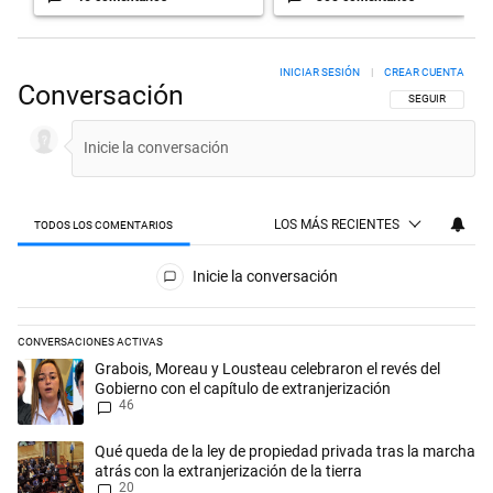
INICIAR SESIÓN
|
CREAR CUENTA
Conversación
SIGA ESTA CON
SEGUIR
LOS MÁS RECIENTES
TODOS LOS COMENTARIOS
Todos los comentarios
Inicie la conversación
CONVERSACIONES ACTIVAS
Este listado muestra los artículos con más comentarios en los últimos 
Un artículo de tendencia con el título "Grabois, Moreau y Lousteau cele
Grabois, Moreau y Lousteau celebraron el revés del
Gobierno con el capítulo de extranjerización
46
Un artículo de tendencia con el título "Qué queda de la ley de propieda
Qué queda de la ley de propiedad privada tras la marcha
atrás con la extranjerización de la tierra
20