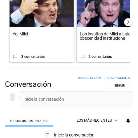
Yo, Milei
Los insultos de Milei a Lula:
obscenidad institucional
3 comentarios
2 comentarios
INICIAR SESIÓN
|
CREAR CUENTA
Conversación
SIGA ESTA CON
SEGUIR
LOS MÁS RECIENTES
TODOS LOS COMENTARIOS
Todos los comentarios
Inicie la conversación