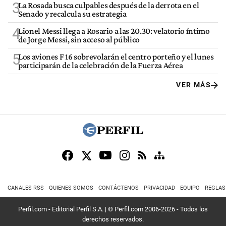
3
La Rosada busca culpables después de la derrota en el
Senado y recalcula su estrategia
4
Lionel Messi llega a Rosario a las 20.30: velatorio íntimo
de Jorge Messi, sin acceso al público
5
Los aviones F 16 sobrevolarán el centro porteño y el lunes
participarán de la celebración de la Fuerza Aérea
VER MÁS
CANALES RSS
QUIENES SOMOS
CONTÁCTENOS
PRIVACIDAD
EQUIPO
REGLAS
Perfil.com - Editorial Perfil S.A.
| © Perfil.com 2006-2026 - Todos los
derechos reservados.