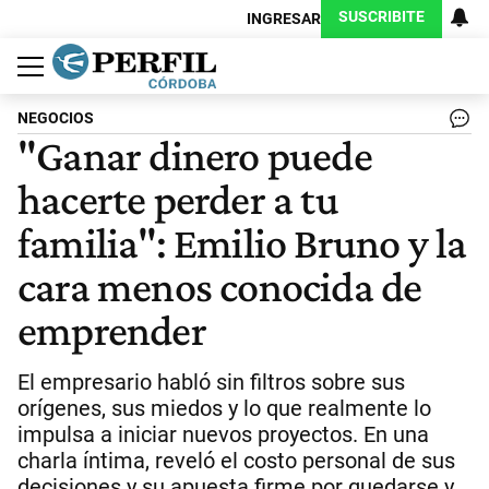
SUSCRIBITE
INGRESAR
Política
Economía
Judiciales
Sociedad
Cultura
Espectáculos
Deportes
Protagonistas
NEGOCIOS
"Ganar dinero puede
hacerte perder a tu
familia": Emilio Bruno y la
cara menos conocida de
emprender
El empresario habló sin filtros sobre sus
orígenes, sus miedos y lo que realmente lo
impulsa a iniciar nuevos proyectos. En una
charla íntima, reveló el costo personal de sus
decisiones y su apuesta firme por quedarse y