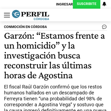
SUSCRIBITE
INGRESAR
Política
Economía
Judiciales
Sociedad
Cultura
Espectáculos
Deportes
Protagonistas
CONMOCIÓN EN CÓRDOBA
Garzón: “Estamos frente a
un homicidio” y la
investigación busca
reconstruir las últimas
horas de Agostina
El fiscal Raúl Garzón confirmó que los restos
humanos hallados en un descampado de
Ferreyra tienen “una probabilidad del 98% de
corresponder a Agostina Vega” y sostuvo que
la causa ingresó definitivamente en una nueva