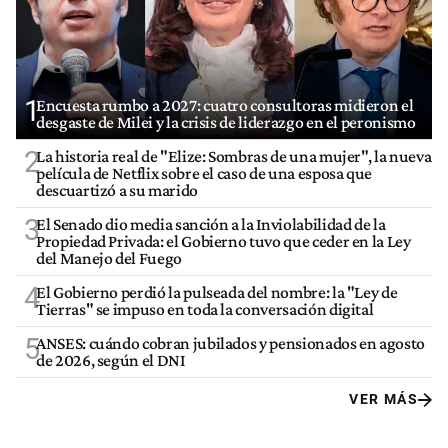
1
Encuesta rumbo a 2027: cuatro consultoras midieron el
desgaste de Milei y la crisis de liderazgo en el peronismo
2
La historia real de "Elize: Sombras de una mujer", la nueva
película de Netflix sobre el caso de una esposa que
descuartizó a su marido
3
El Senado dio media sanción a la Inviolabilidad de la
Propiedad Privada: el Gobierno tuvo que ceder en la Ley
del Manejo del Fuego
4
El Gobierno perdió la pulseada del nombre: la "Ley de
Tierras" se impuso en toda la conversación digital
5
ANSES: cuándo cobran jubilados y pensionados en agosto
de 2026, según el DNI
VER MÁS