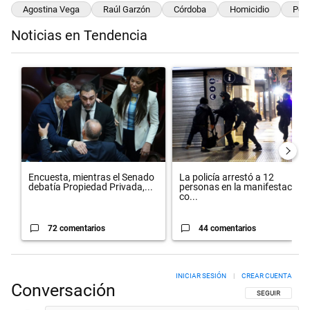
Agostina Vega
Raúl Garzón
Córdoba
Homicidio
Poli
Noticias en Tendencia
Este listado muestra los artículos con más comentarios en los últimos 
Un artículo de tendencia con el título "Encuesta, mientras el Sena
Un artículo de tendencia con el 
Encuesta, mientras el Senado
La policía arrestó a 12
debatía Propiedad Privada,...
personas en la manifestación
co...
72 comentarios
44 comentarios
INICIAR SESIÓN
|
CREAR CUENTA
Conversación
SIGA ESTA CON
SEGUIR