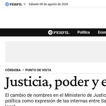
sábado 08 de agosto de 2026
Últimas noticias
Política
Eco
Inicio
Ahora
Opinión
Cultura
Arte
Educación
Videos
Córdoba
Reperfilar
Diario del Juicio
CÓRDOBA
PUNTO DE VISTA
Justicia, poder y
El cambio de nombres en el Ministerio de Justic
política como expresión de las internas entre S