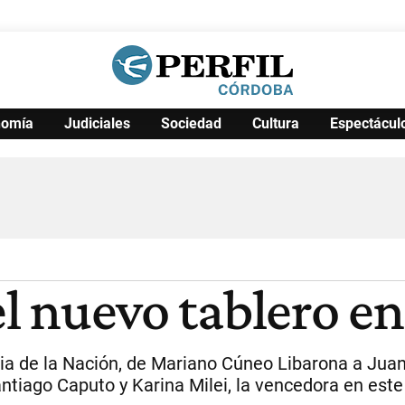
nomía
Judiciales
Sociedad
Cultura
Espectácul
Política
Pymes
Salud
Internacional
Clima
Deportes
Business
Noticias
Caras
 el nuevo tablero 
ia de la Nación, de Mariano Cúneo Libarona a Juan
antiago Caputo y Karina Milei, la vencedora en este