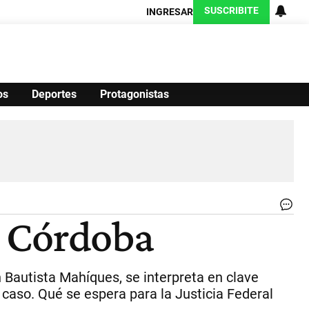
SUSCRIBITE
INGRESAR
os
Deportes
Protagonistas
Ciencia
Protagonistas
Tecnología
CARAS
Exitoina
Turismo
Exitoina
Gaming
Vivo
Pod
en Córdoba
La
ll
de
Ju
 Bautista Mahíques, se interpreta en clave
Ba
Ma
 caso. Qué se espera para la Justicia Federal
al