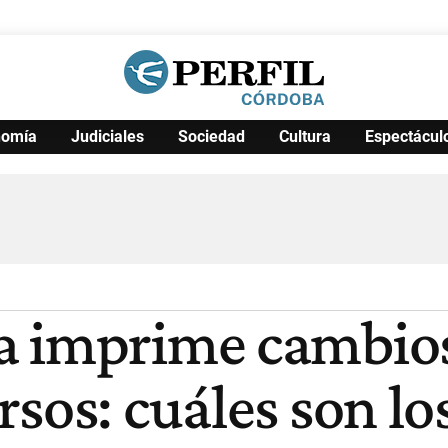
nomía
Judiciales
Sociedad
Cultura
Espectácul
Política
Pymes
Salud
Internacional
Clima
Deportes
Business
Noticias
Caras
 imprime cambios 
rsos: cuáles son l