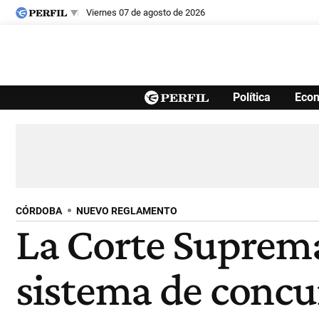
viernes 07 de agosto de 2026
Últimas noticias
Política
Eco
Inicio
Ahora
Opinión
Cultura
Arte
Educación
Videos
Córdoba
Reperfilar
Diario del Juicio
CÓRDOBA
NUEVO REGLAMENTO
La Corte Suprema
sistema de concu