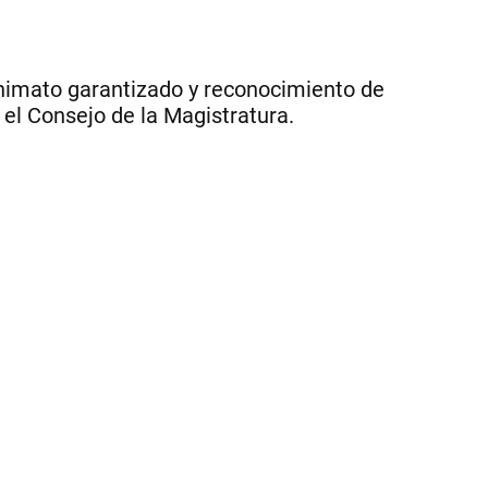
min
de
la
Co
onimato garantizado y reconocimiento de
Su
 el Consejo de la Magistratura.
qu
fi
el
Ac
qu
mo
el
Re
de
co
|
Ce
Per