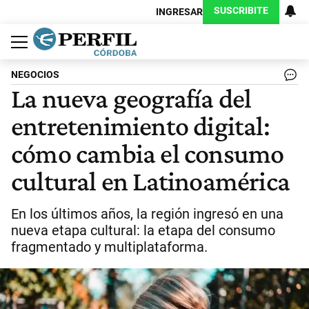
SUSCRIBITE
INGRESAR
Política
Economía
Judiciales
Sociedad
Cultura
Espectáculos
Deportes
Protagonistas
NEGOCIOS
La nueva geografía del
entretenimiento digital:
cómo cambia el consumo
cultural en Latinoamérica
En los últimos años, la región ingresó en una
nueva etapa cultural: la etapa del consumo
fragmentado y multiplataforma.