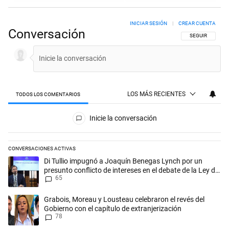
INICIAR SESIÓN
|
CREAR CUENTA
Conversación
SIGA ESTA CON
SEGUIR
LOS MÁS RECIENTES
TODOS LOS COMENTARIOS
Todos los comentarios
Inicie la conversación
CONVERSACIONES ACTIVAS
Este listado muestra los artículos con más comentarios en los últimos 
Un artículo de tendencia con el título "Di Tullio impugnó a Joaquín Be
Di Tullio impugnó a Joaquín Benegas Lynch por un
presunto conflicto de intereses en el debate de la Ley de
65
Tierras
Un artículo de tendencia con el título "Grabois, Moreau y Lousteau cele
Grabois, Moreau y Lousteau celebraron el revés del
Gobierno con el capítulo de extranjerización
78