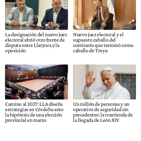
La designación del nuevo juez
Nuevo juez electoral y el
electoral abrió otro frente de
supuesto caballo del
disputa entre Llaryora y la
comisario que terminó como
oposición
caballo de Troya
Camino al 2027: LLA diseña
Un millón de personas y un
estrategias en Córdoba ante
operativo de seguridad sin
la hipótesis de una elección
precedentes: la trastienda de
provincial en marzo
la llegada de León XIV