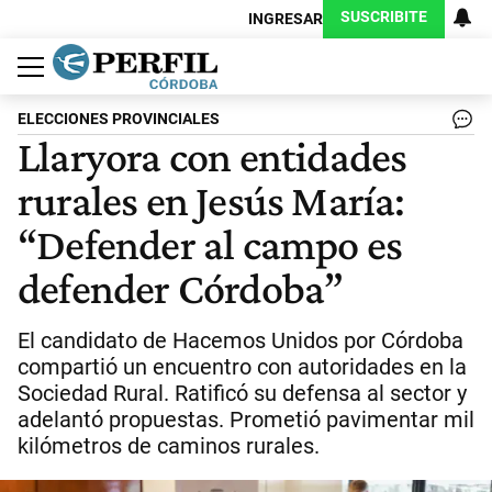
SUSCRIBITE
INGRESAR
Política
Economía
Judiciales
Sociedad
Cultura
Espectáculos
Deportes
Protagonistas
ELECCIONES PROVINCIALES
Llaryora con entidades
rurales en Jesús María:
“Defender al campo es
defender Córdoba”
El candidato de Hacemos Unidos por Córdoba
compartió un encuentro con autoridades en la
Sociedad Rural. Ratificó su defensa al sector y
adelantó propuestas. Prometió pavimentar mil
kilómetros de caminos rurales.