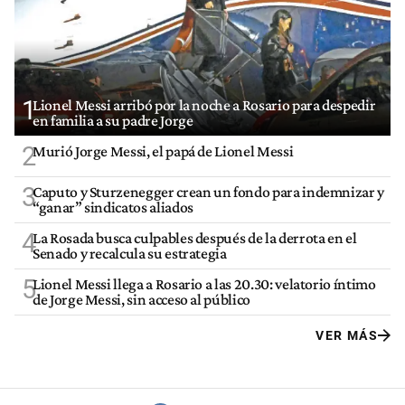
1
Lionel Messi arribó por la noche a Rosario para despedir
en familia a su padre Jorge
2
Murió Jorge Messi, el papá de Lionel Messi
3
Caputo y Sturzenegger crean un fondo para indemnizar y
“ganar” sindicatos aliados
4
La Rosada busca culpables después de la derrota en el
Senado y recalcula su estrategia
5
Lionel Messi llega a Rosario a las 20.30: velatorio íntimo
de Jorge Messi, sin acceso al público
VER MÁS