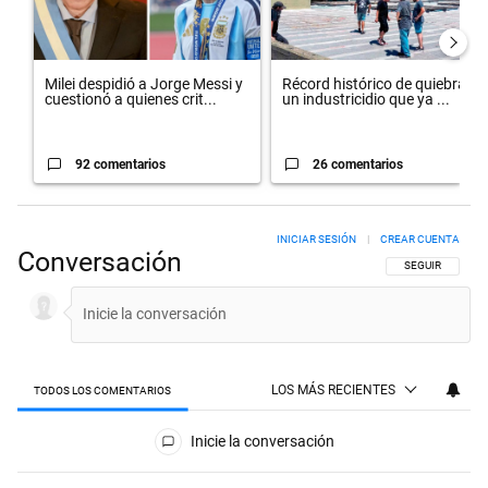
Milei despidió a Jorge Messi y
Récord histórico de quiebras y
cuestionó a quienes crit...
un industricidio que ya ...
92 comentarios
26 comentarios
INICIAR SESIÓN
|
CREAR CUENTA
Conversación
SIGA ESTA CON
SEGUIR
LOS MÁS RECIENTES
TODOS LOS COMENTARIOS
Todos los comentarios
Inicie la conversación