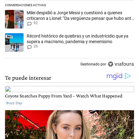
CONVERSACIONES ACTIVAS
Este listado muestra los artículos con más comentarios en los últimos 
Un artículo de tendencia con el título "Milei despidió a Jorge Messi y
Milei despidió a Jorge Messi y cuestionó a quienes
criticaron a Lionel: “Da vergüenza pensar que hubo anti-
92
Messi”
Un artículo de tendencia con el título "Récord histórico de quiebras 
Récord histórico de quiebras y un industricidio que ya
supera a macrismo, pandemia y menemismo
26
Gestionado por