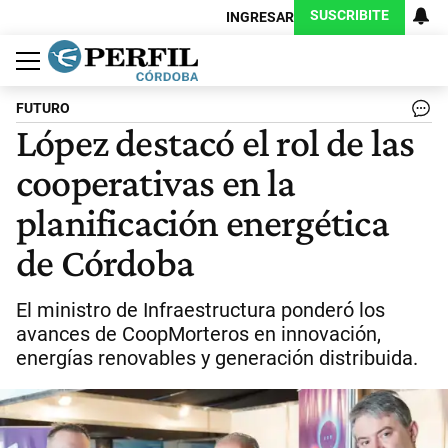
SUSCRIBITE
INGRESAR
Política
Economía
Judiciales
Sociedad
Cultura
Espectáculos
Deportes
Protagonistas
FUTURO
López destacó el rol de las
cooperativas en la
planificación energética
de Córdoba
El ministro de Infraestructura ponderó los
avances de CoopMorteros en innovación,
energías renovables y generación distribuida.