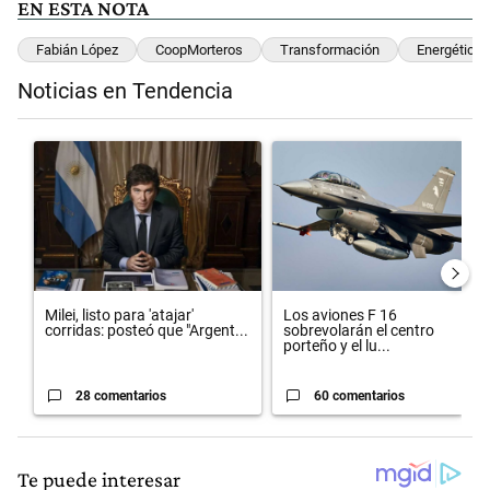
EN ESTA NOTA
Fabián López
CoopMorteros
Transformación
Energética
Noticias en Tendencia
Este listado muestra los artículos con más comentarios en los últimos 
Un artículo de tendencia con el título "Milei, listo para 'atajar' cor
Un artículo de tendencia con el 
Milei, listo para 'atajar'
Los aviones F 16
corridas: posteó que "Argent...
sobrevolarán el centro
porteño y el lu...
28 comentarios
60 comentarios