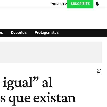
SUSCRIBITE
INGRESAR
os
Deportes
Protagonistas
Ciencia
Protagonistas
Tecnología
CARAS
Exitoina
Turismo
Exitoina
Gaming
Vivo
UN
igual” al
NA
DE
CÓ
s que existan
(U
|
FO
UN