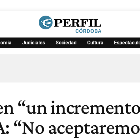
nomía
Judiciales
Sociedad
Cultura
Espectácul
Política
Pymes
Salud
Internacional
Clima
Deportes
Business
Noticias
Caras
en “un incremento 
A: “No aceptaremo