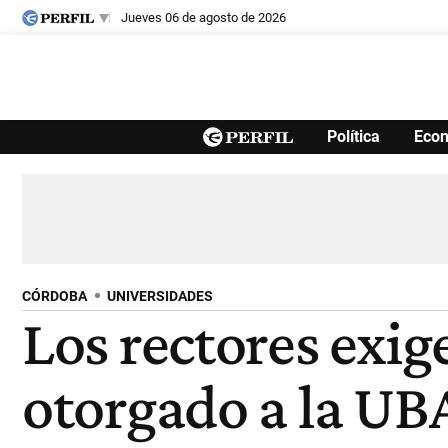
jueves 06 de agosto de 2026
Últimas noticias
Política
Eco
Inicio
Ahora
Opinión
Cultura
Arte
Educación
Videos
Córdoba
Reperfilar
Diario del Juicio
CÓRDOBA
UNIVERSIDADES
Los rectores exig
otorgado a la UB