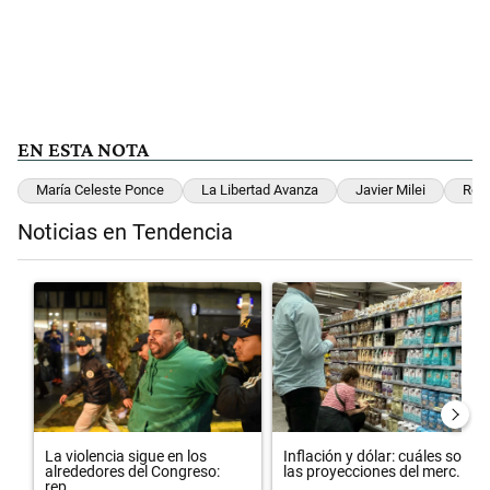
EN ESTA NOTA
María Celeste Ponce
La Libertad Avanza
Javier Milei
Reli
Noticias en Tendencia
Este listado muestra los artículos con más comentarios en los últimos 
Un artículo de tendencia con el título "La violencia sigue en los al
Un artículo de tendencia con el 
La violencia sigue en los
Inflación y dólar: cuáles son
alrededores del Congreso:
las proyecciones del merc...
rep...