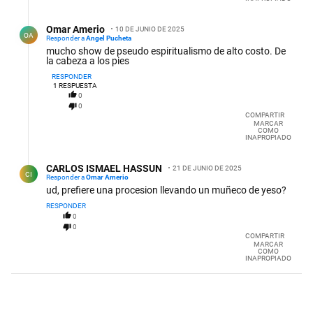
Respuesta de Omar Amerio.
Omar Amerio
10 DE JUNIO DE 2025
OA
Responder a
Angel Pucheta
mucho show de pseudo espiritualismo de alto costo. De
la cabeza a los pies
RESPONDER
1
RESPUESTA
0
0
COMPARTIR
MARCAR
COMO
INAPROPIADO
Respuesta de CARLOS ISMAEL HASSUN.
CARLOS ISMAEL HASSUN
21 DE JUNIO DE 2025
CI
Responder a
Omar Amerio
ud, prefiere una procesion llevando un muñeco de yeso?
RESPONDER
0
0
COMPARTIR
MARCAR
COMO
INAPROPIADO