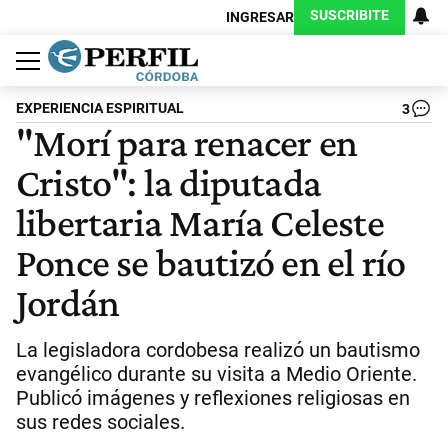
SUSCRIBITE
INGRESAR
Política
Economía
Judiciales
Sociedad
Cultura
Espectáculos
Deportes
Protagonistas
EXPERIENCIA ESPIRITUAL
3
"Morí para renacer en
Cristo": la diputada
libertaria María Celeste
Ponce se bautizó en el río
Jordán
La legisladora cordobesa realizó un bautismo
evangélico durante su visita a Medio Oriente.
Publicó imágenes y reflexiones religiosas en
sus redes sociales.