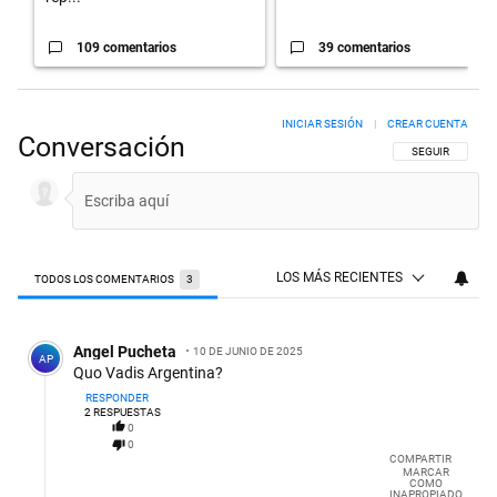
109 comentarios
39 comentarios
INICIAR SESIÓN
|
CREAR CUENTA
Conversación
SIGA ESTA CON
SEGUIR
LOS MÁS RECIENTES
TODOS LOS COMENTARIOS
3
Todos los comentarios
Comentario de Angel Pucheta.
Angel Pucheta
10 DE JUNIO DE 2025
AP
Quo Vadis Argentina?
RESPONDER
2
RESPUESTAS
0
0
COMPARTIR
MARCAR
COMO
INAPROPIADO