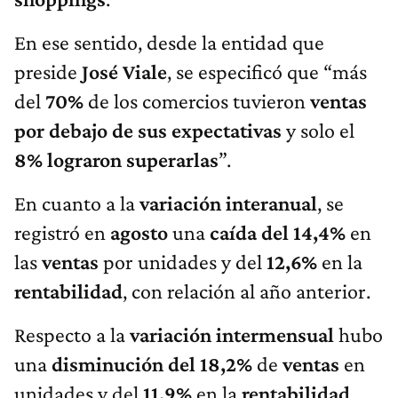
En ese sentido, desde la entidad que
preside
José Viale
, se especificó que “más
del
70%
de los comercios tuvieron
ventas
por debajo de sus expectativas
y solo el
8% lograron superarlas
”.
En cuanto a la
variación interanual
, se
registró en
agosto
una
caída del 14,4%
en
las
ventas
por unidades y del
12,6%
en la
rentabilidad
, con relación al año anterior.
Respecto a la
variación intermensual
hubo
una
disminución del 18,2%
de
ventas
en
unidades y del
11,9%
en la
rentabilidad
,