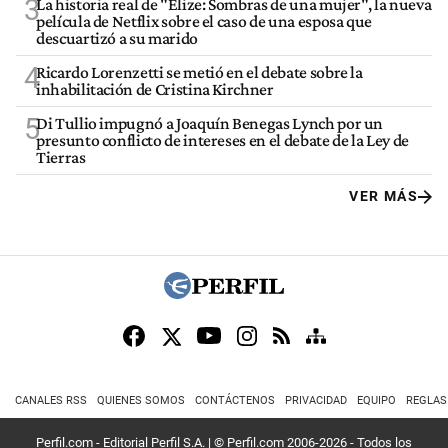
3
La historia real de "Elize: Sombras de una mujer", la nueva
película de Netflix sobre el caso de una esposa que
descuartizó a su marido
4
Ricardo Lorenzetti se metió en el debate sobre la
inhabilitación de Cristina Kirchner
5
Di Tullio impugnó a Joaquín Benegas Lynch por un
presunto conflicto de intereses en el debate de la Ley de
Tierras
VER MÁS
CANALES RSS
QUIENES SOMOS
CONTÁCTENOS
PRIVACIDAD
EQUIPO
REGLAS
Perfil.com - Editorial Perfil S.A.
| © Perfil.com 2006-2026 - Todos los