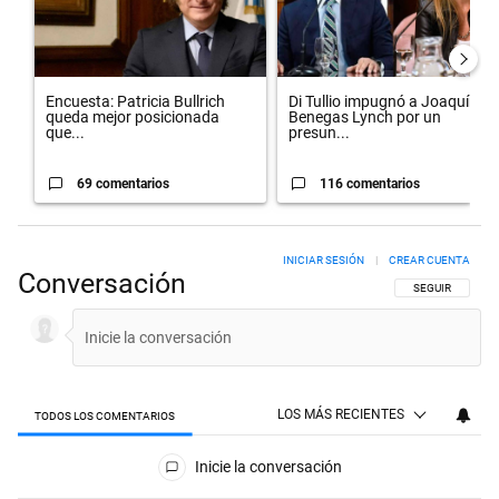
Encuesta: Patricia Bullrich
Di Tullio impugnó a Joaquín
queda mejor posicionada
Benegas Lynch por un
que...
presun...
69 comentarios
116 comentarios
INICIAR SESIÓN
|
CREAR CUENTA
Conversación
SIGA ESTA CON
SEGUIR
LOS MÁS RECIENTES
TODOS LOS COMENTARIOS
Todos los comentarios
Inicie la conversación