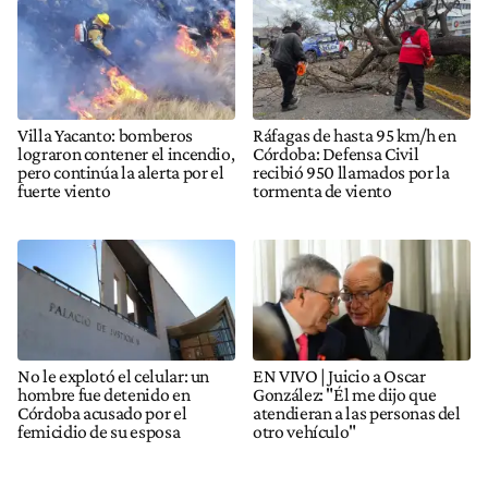
Villa Yacanto: bomberos
Ráfagas de hasta 95 km/h en
lograron contener el incendio,
Córdoba: Defensa Civil
pero continúa la alerta por el
recibió 950 llamados por la
fuerte viento
tormenta de viento
No le explotó el celular: un
EN VIVO | Juicio a Oscar
hombre fue detenido en
González: "Él me dijo que
Córdoba acusado por el
atendieran a las personas del
femicidio de su esposa
otro vehículo"