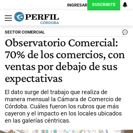
SUSCRIBITE
INGRESAR
Política
Economía
Judiciales
Sociedad
Cultura
Espectáculos
Deportes
Protagonistas
SECTOR COMERCIAL
Observatorio Comercial:
70% de los comercios, con
ventas por debajo de sus
expectativas
El dato surge del trabajo que realiza de
manera mensual la Cámara de Comercio de
Córdoba. Cuáles fueron los rubros que más
cayeron y el impacto en los locales ubicados
en las galerías céntricas.