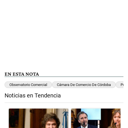
EN ESTA NOTA
Observatorio Comercial
Cámara De Comercio De Córdoba
Prec
Noticias en Tendencia
Este listado muestra los artículos con más comentarios en los últimos 
Un artículo de tendencia con el título "Encuesta: Patricia Bullrich
Un artículo de tendencia con el 