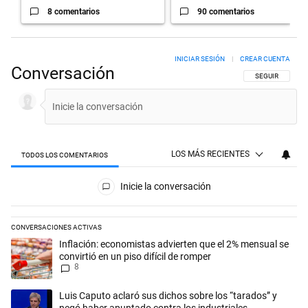
8 comentarios
90 comentarios
INICIAR SESIÓN
|
CREAR CUENTA
Conversación
SIGA ESTA CON
SEGUIR
LOS MÁS RECIENTES
TODOS LOS COMENTARIOS
Todos los comentarios
Inicie la conversación
CONVERSACIONES ACTIVAS
Este listado muestra los artículos con más comentarios en los últimos 
Un artículo de tendencia con el título "Inflación: economistas advierte
Inflación: economistas advierten que el 2% mensual se
convirtió en un piso difícil de romper
8
Un artículo de tendencia con el título "Luis Caputo aclaró sus dichos 
Luis Caputo aclaró sus dichos sobre los “tarados” y