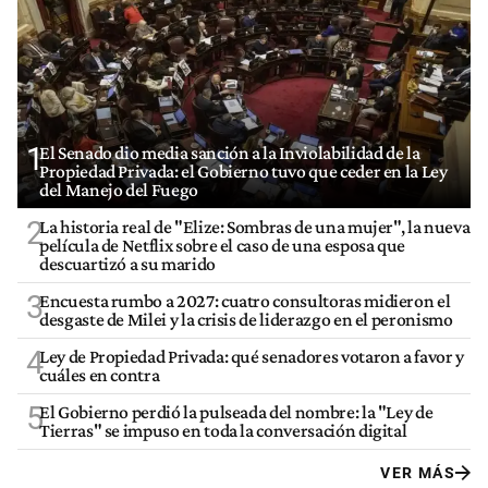
1
El Senado dio media sanción a la Inviolabilidad de la
Propiedad Privada: el Gobierno tuvo que ceder en la Ley
del Manejo del Fuego
2
La historia real de "Elize: Sombras de una mujer", la nueva
película de Netflix sobre el caso de una esposa que
descuartizó a su marido
3
Encuesta rumbo a 2027: cuatro consultoras midieron el
desgaste de Milei y la crisis de liderazgo en el peronismo
4
Ley de Propiedad Privada: qué senadores votaron a favor y
cuáles en contra
5
El Gobierno perdió la pulseada del nombre: la "Ley de
Tierras" se impuso en toda la conversación digital
VER MÁS