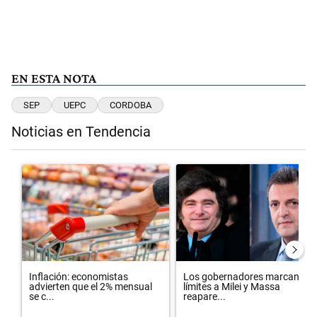
EN ESTA NOTA
SEP
UEPC
CORDOBA
Noticias en Tendencia
Este listado muestra los artículos con más comentarios en los últimos 
Un artículo de tendencia con el título "Inflación: economistas advier
Un artículo de tendencia con el 
Inflación: economistas
Los gobernadores marcan
advierten que el 2% mensual
límites a Milei y Massa
se c...
reapare...