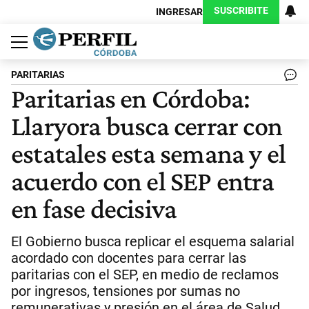
SUSCRIBITE
INGRESAR
Política
Economía
Judiciales
Sociedad
Cultura
Espectáculos
Deportes
Protagonistas
PARITARIAS
Paritarias en Córdoba:
Llaryora busca cerrar con
estatales esta semana y el
acuerdo con el SEP entra
en fase decisiva
El Gobierno busca replicar el esquema salarial
acordado con docentes para cerrar las
paritarias con el SEP, en medio de reclamos
por ingresos, tensiones por sumas no
remunerativas y presión en el área de Salud.