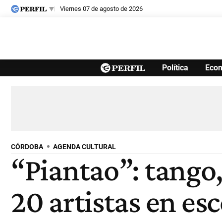
viernes 07 de agosto de 2026
Últimas noticias
Política
Eco
Inicio
Ahora
Opinión
Cultura
Arte
Educación
Videos
Córdoba
Reperfilar
Diario del Juicio
CÓRDOBA
AGENDA CULTURAL
“Piantao”: tango
20 artistas en es