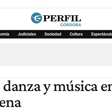
nomía
Judiciales
Sociedad
Cultura
Espectácul
Política
Pymes
Salud
Internacional
Clima
Deportes
Business
Noticias
Caras
, danza y música e
cena