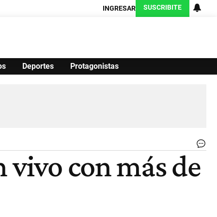
SUSCRIBITE
INGRESAR
os
Deportes
Protagonistas
Ciencia
Protagonistas
Tecnología
CARAS
Exitoina
Turismo
Exitoina
Gaming
Vivo
.
n vivo con más de
|
CE
PE