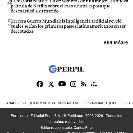
4
La historia real de "Elize: Sombras de una mujer", la nueva
película de Netflix sobre el caso de una esposa que
descuartizó a su marido
5
Tercera Guerra Mundial: la inteligencia artificial reveló
cuáles serían los primeros países latinoamericanos en ser
derrotados
VER MÁS
CANALES RSS
QUIENES SOMOS
CONTÁCTENOS
PRIVACIDAD
EQUIPO
REGLAS
Perfil.com - Editorial Perfil S.A.
| © Perfil.com 2006-2026 - Todos los
derechos reservados.
Editor responsable: Carlos Piro.