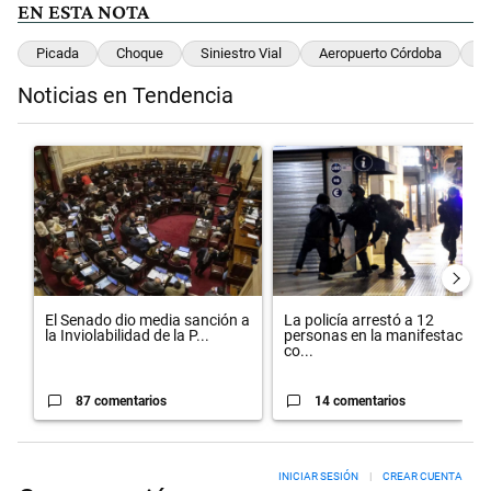
EN ESTA NOTA
Picada
Choque
Siniestro Vial
Aeropuerto Córdoba
C
Noticias en Tendencia
Este listado muestra los artículos con más comentarios en los últimos 
Un artículo de tendencia con el título "El Senado dio media sanción 
Un artículo de tendencia con el t
El Senado dio media sanción a
La policía arrestó a 12
la Inviolabilidad de la P...
personas en la manifestación
co...
87 comentarios
14 comentarios
INICIAR SESIÓN
|
CREAR CUENTA