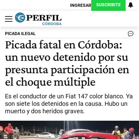
SUSCRIBITE
INGRESAR
Política
Economía
Judiciales
Sociedad
Cultura
Espectáculos
Deportes
Protagonistas
PICADA ILEGAL
Picada fatal en Córdoba:
un nuevo detenido por su
presunta participación en
el choque múltiple
Es el conductor de un Fiat 147 color blanco. Ya
son siete los detenidos en la causa. Hubo un
muerto y dos heridos graves.