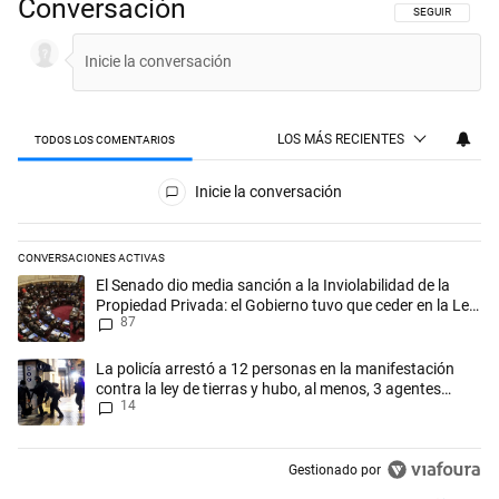
Conversación
SIGA ESTA CON
SEGUIR
LOS MÁS RECIENTES
TODOS LOS COMENTARIOS
Todos los comentarios
Inicie la conversación
CONVERSACIONES ACTIVAS
Este listado muestra los artículos con más comentarios en los últimos 
Un artículo de tendencia con el título "El Senado dio media sanción a l
El Senado dio media sanción a la Inviolabilidad de la
Propiedad Privada: el Gobierno tuvo que ceder en la Ley
87
del Manejo del Fuego
Un artículo de tendencia con el título "La policía arrestó a 12 persona
La policía arrestó a 12 personas en la manifestación
contra la ley de tierras y hubo, al menos, 3 agentes
14
heridos
Gestionado por