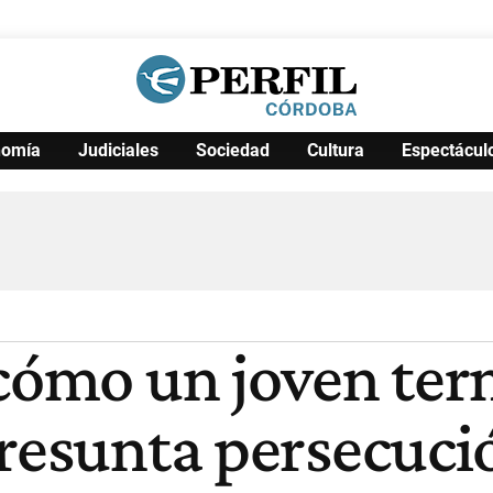
nomía
Judiciales
Sociedad
Cultura
Espectácul
Política
Pymes
Salud
Internacional
Clima
Deportes
Business
Noticias
Caras
 cómo un joven te
resunta persecució