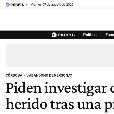
viernes 07 de agosto de 2026
Últimas noticias
Política
Eco
Inicio
Ahora
Opinión
Cultura
Arte
Educación
Videos
Córdoba
Reperfilar
Diario del Juicio
CÓRDOBA
¿ABANDONO DE PERSONA?
Piden investigar
herido tras una p