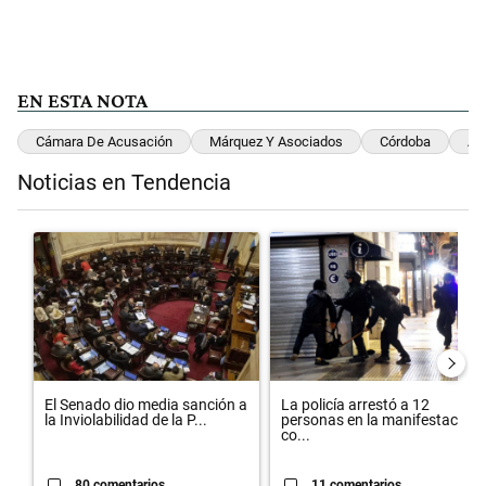
EN ESTA NOTA
Cámara De Acusación
Márquez Y Asociados
Córdoba
Aso
Noticias en Tendencia
Este listado muestra los artículos con más comentarios en los últimos 
Un artículo de tendencia con el título "El Senado dio media sanción 
Un artículo de tendencia con el t
El Senado dio media sanción a
La policía arrestó a 12
la Inviolabilidad de la P...
personas en la manifestación
co...
80 comentarios
11 comentarios