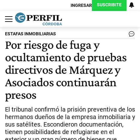
SUSCRIBITE
INGRESAR
Política
Economía
Judiciales
Sociedad
Cultura
Espectáculos
Deportes
Protagonistas
ESTAFAS INMOBILIARIAS
Por riesgo de fuga y
ocultamiento de pruebas
directivos de Márquez y
Asociados continuarán
presos
El tribunal confirmó la prisión preventiva de los
hermanos dueños de la empresa inmobiliaria y
sus satélites. Escondieron documentación,
tienen posibilidades de refugiarse en el
exterior y un gran número de bienes que