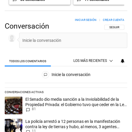
INICIAR SESIÓN
|
CREAR CUENTA
Conversación
SIGA ESTA CON
SEGUIR
LOS MÁS RECIENTES
TODOS LOS COMENTARIOS
Todos los comentarios
Inicie la conversación
CONVERSACIONES ACTIVAS
Este listado muestra los artículos con más comentarios en los últimos 
Un artículo de tendencia con el título "El Senado dio media sanción a l
El Senado dio media sanción a la Inviolabilidad de la
Propiedad Privada: el Gobierno tuvo que ceder en la Ley
81
del Manejo del Fuego
Un artículo de tendencia con el título "La policía arrestó a 12 persona
La policía arrestó a 12 personas en la manifestación
contra la ley de tierras y hubo, al menos, 3 agentes
11