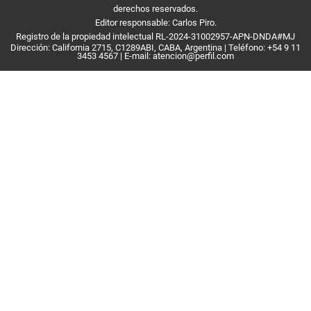
derechos reservados.
Editor responsable: Carlos Piro.
Registro de la propiedad intelectual RL-2024-31002957-APN-DNDA#MJ
Dirección:
California 2715
,
C1289ABI
,
CABA, Argentina
| Teléfono:
+54 9 11
3453 4567
| E-mail:
atencion@perfil.com