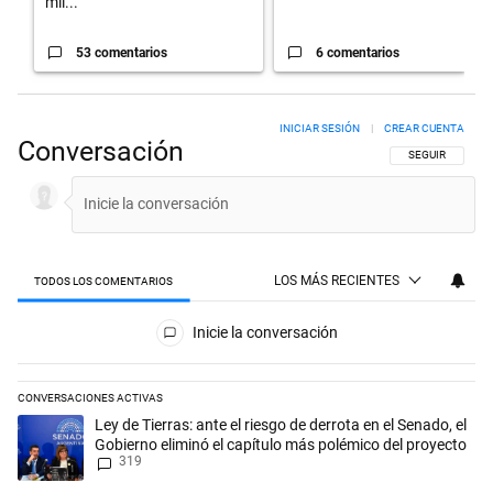
mil...
53 comentarios
6 comentarios
INICIAR SESIÓN
|
CREAR CUENTA
Conversación
SIGA ESTA CON
SEGUIR
LOS MÁS RECIENTES
TODOS LOS COMENTARIOS
Todos los comentarios
Inicie la conversación
CONVERSACIONES ACTIVAS
Este listado muestra los artículos con más comentarios en los últimos 
Un artículo de tendencia con el título "Ley de Tierras: ante el riesgo d
Ley de Tierras: ante el riesgo de derrota en el Senado, el
Gobierno eliminó el capítulo más polémico del proyecto
319