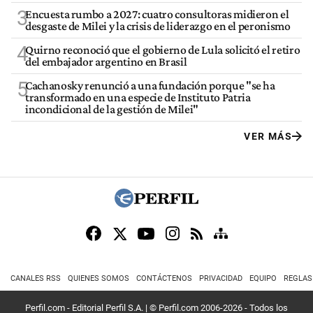
3
Encuesta rumbo a 2027: cuatro consultoras midieron el
desgaste de Milei y la crisis de liderazgo en el peronismo
4
Quirno reconoció que el gobierno de Lula solicitó el retiro
del embajador argentino en Brasil
5
Cachanosky renunció a una fundación porque "se ha
transformado en una especie de Instituto Patria
incondicional de la gestión de Milei"
VER MÁS
CANALES RSS
QUIENES SOMOS
CONTÁCTENOS
PRIVACIDAD
EQUIPO
REGLAS
Perfil.com - Editorial Perfil S.A.
| © Perfil.com 2006-2026 - Todos los