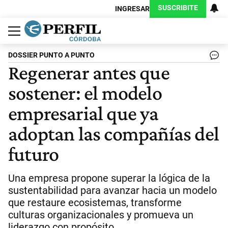
SUSCRIBITE
INGRESAR
Política
Economía
Judiciales
Sociedad
Cultura
Espectáculos
Deportes
Protagonistas
DOSSIER PUNTO A PUNTO
Regenerar antes que
sostener: el modelo
empresarial que ya
adoptan las compañías del
futuro
Una empresa propone superar la lógica de la
sustentabilidad para avanzar hacia un modelo
que restaure ecosistemas, transforme
culturas organizacionales y promueva un
liderazgo con propósito.