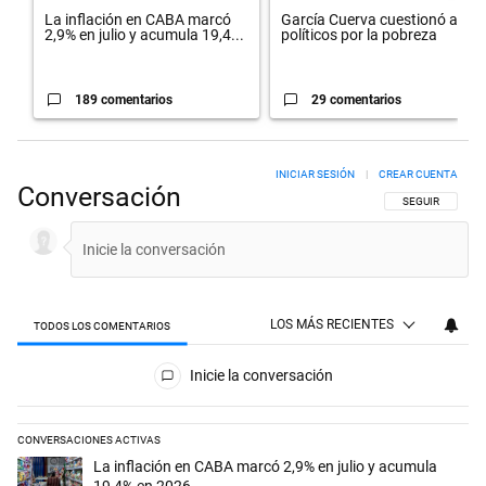
La inflación en CABA marcó
García Cuerva cuestionó a los
2,9% en julio y acumula 19,4...
políticos por la pobreza
189 comentarios
29 comentarios
INICIAR SESIÓN
|
CREAR CUENTA
Conversación
SIGA ESTA CON
SEGUIR
LOS MÁS RECIENTES
TODOS LOS COMENTARIOS
Todos los comentarios
Inicie la conversación
CONVERSACIONES ACTIVAS
Este listado muestra los artículos con más comentarios en los últimos 
Un artículo de tendencia con el título "La inflación en CABA marcó 2,
La inflación en CABA marcó 2,9% en julio y acumula