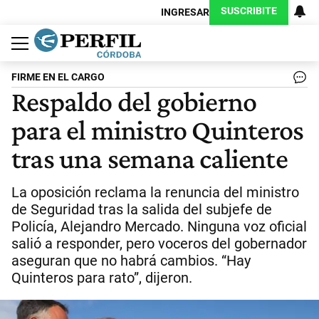
SUSCRIBITE
INGRESAR
Política
Economía
Judiciales
Sociedad
Cultura
Espectáculos
Deportes
Protagonistas
FIRME EN EL CARGO
Respaldo del gobierno
para el ministro Quinteros
tras una semana caliente
La oposición reclama la renuncia del ministro
de Seguridad tras la salida del subjefe de
Policía, Alejandro Mercado. Ninguna voz oficial
salió a responder, pero voceros del gobernador
aseguran que no habrá cambios. “Hay
Quinteros para rato”, dijeron.