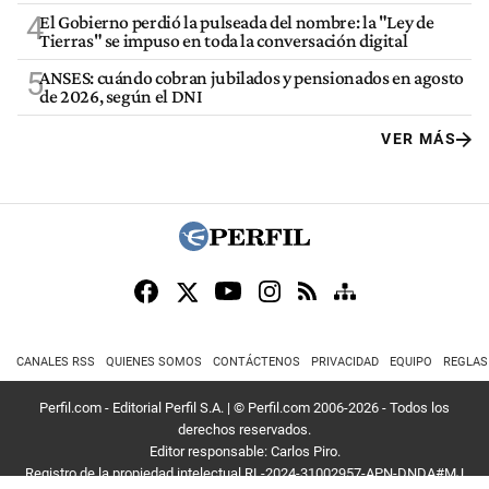
4
El Gobierno perdió la pulseada del nombre: la "Ley de
Tierras" se impuso en toda la conversación digital
5
ANSES: cuándo cobran jubilados y pensionados en agosto
de 2026, según el DNI
VER MÁS
CANALES RSS
QUIENES SOMOS
CONTÁCTENOS
PRIVACIDAD
EQUIPO
REGLAS
Perfil.com - Editorial Perfil S.A.
| © Perfil.com 2006-2026 - Todos los
derechos reservados.
Editor responsable: Carlos Piro.
Registro de la propiedad intelectual RL-2024-31002957-APN-DNDA#MJ