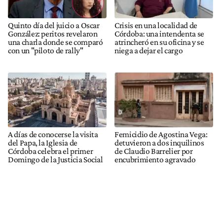
Quinto día del juicio a Oscar
Crisis en una localidad de
González: peritos revelaron
Córdoba: una intendenta se
una charla donde se comparó
atrincheró en su oficina y se
con un "piloto de rally"
niega a dejar el cargo
A días de conocerse la visita
Femicidio de Agostina Vega:
del Papa, la Iglesia de
detuvieron a dos inquilinos
Córdoba celebra el primer
de Claudio Barrelier por
Domingo de la Justicia Social
encubrimiento agravado