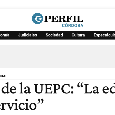
nomía
Judiciales
Sociedad
Cultura
Espectácul
Política
Pymes
Salud
Internacional
Clima
Deportes
Business
Noticias
Caras
CIAL
, de la UEPC: “La 
rvicio”