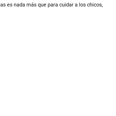
Ce
las es nada más que para cuidar a los chicos,
1