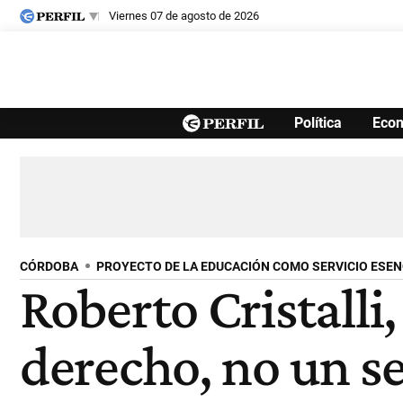
viernes 07 de agosto de 2026
Últimas noticias
Política
Eco
Inicio
Ahora
Opinión
Cultura
Arte
Educación
Videos
Córdoba
Reperfilar
Diario del Juicio
CÓRDOBA
PROYECTO DE LA EDUCACIÓN COMO SERVICIO ESEN
Roberto Cristalli
derecho, no un se