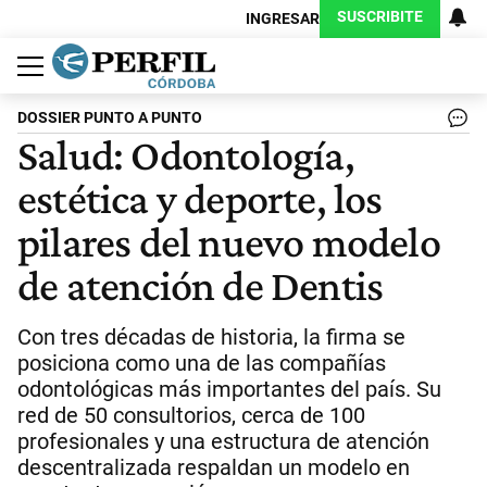
SUSCRIBITE
INGRESAR
Política
Economía
Judiciales
Sociedad
Cultura
Espectáculos
Deportes
Protagonistas
DOSSIER PUNTO A PUNTO
Salud: Odontología,
estética y deporte, los
pilares del nuevo modelo
de atención de Dentis
Con tres décadas de historia, la firma se
posiciona como una de las compañías
odontológicas más importantes del país. Su
red de 50 consultorios, cerca de 100
profesionales y una estructura de atención
descentralizada respaldan un modelo en