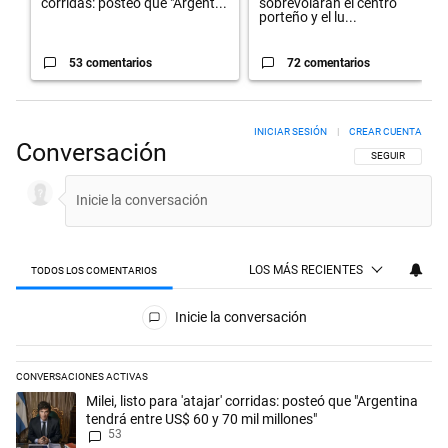
corridas: posteó que "Argent...
sobrevolarán el centro
porteño y el lu...
53 comentarios
72 comentarios
INICIAR SESIÓN
|
CREAR CUENTA
Conversación
SIGA ESTA CON
SEGUIR
LOS MÁS RECIENTES
TODOS LOS COMENTARIOS
Todos los comentarios
Inicie la conversación
CONVERSACIONES ACTIVAS
Este listado muestra los artículos con más comentarios en los últimos 
Un artículo de tendencia con el título "Milei, listo para 'atajar' corrid
Milei, listo para 'atajar' corridas: posteó que "Argentina
tendrá entre US$ 60 y 70 mil millones"
53