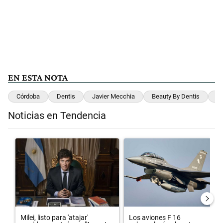
EN ESTA NOTA
Córdoba
Dentis
Javier Mecchia
Beauty By Dentis
Ce
Noticias en Tendencia
Este listado muestra los artículos con más comentarios en los últimos 
Un artículo de tendencia con el título "Milei, listo para 'atajar' cor
Un artículo de tendencia con el 
Milei, listo para 'atajar'
Los aviones F 16