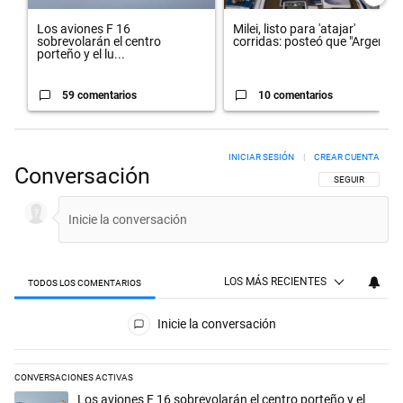
Los aviones F 16
Milei, listo para 'atajar'
sobrevolarán el centro
corridas: posteó que "Argent...
porteño y el lu...
59 comentarios
10 comentarios
INICIAR SESIÓN
|
CREAR CUENTA
Conversación
SIGA ESTA CON
SEGUIR
LOS MÁS RECIENTES
TODOS LOS COMENTARIOS
Todos los comentarios
Inicie la conversación
CONVERSACIONES ACTIVAS
Este listado muestra los artículos con más comentarios en los últimos 
Un artículo de tendencia con el título "Los aviones F 16 sobrevolarán e
Los aviones F 16 sobrevolarán el centro porteño y el