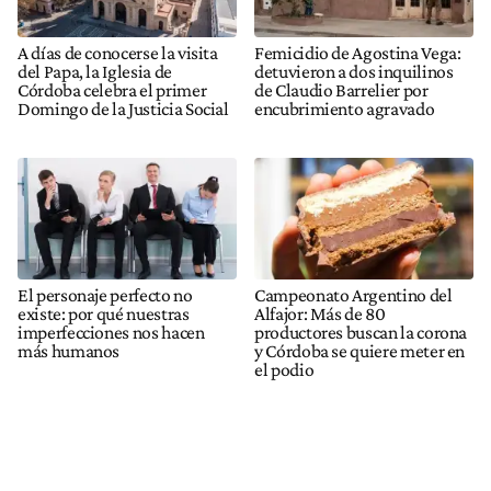
A días de conocerse la visita
Femicidio de Agostina Vega:
del Papa, la Iglesia de
detuvieron a dos inquilinos
Córdoba celebra el primer
de Claudio Barrelier por
Domingo de la Justicia Social
encubrimiento agravado
El personaje perfecto no
Campeonato Argentino del
existe: por qué nuestras
Alfajor: Más de 80
imperfecciones nos hacen
productores buscan la corona
más humanos
y Córdoba se quiere meter en
el podio