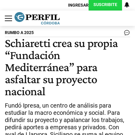
SUSCRIBITE
INGRESAR
Política
Economía
Judiciales
Sociedad
Cultura
Espectáculos
Deportes
Protagonistas
RUMBO A 2025
Schiaretti crea su propia
“Fundación
Mediterránea” para
asfaltar su proyecto
nacional
Fundó Ipresa, un centro de análisis para
estudiar la macro económica y social. Para
difundir su proyecto y apalancar los trabajos,
pedirá aportes a empresas y privados. Con
aval de Llaryora, Siciliano se suma al equipo