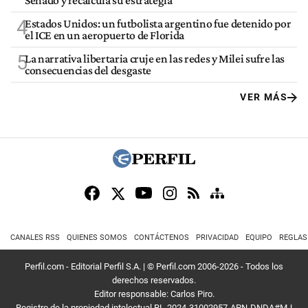
Senado y recalcula su estrategia
4
Estados Unidos: un futbolista argentino fue detenido por
el ICE en un aeropuerto de Florida
5
La narrativa libertaria cruje en las redes y Milei sufre las
consecuencias del desgaste
VER MÁS
CANALES RSS
QUIENES SOMOS
CONTÁCTENOS
PRIVACIDAD
EQUIPO
REGLAS
Perfil.com - Editorial Perfil S.A.
| © Perfil.com 2006-2026 - Todos los
derechos reservados.
Editor responsable: Carlos Piro.
Registro de la propiedad intelectual RL-2024-31002957-APN-DNDA#MJ