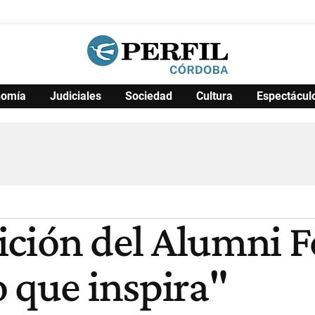
nomía
Judiciales
Sociedad
Cultura
Espectácul
Política
Pymes
Salud
Internacional
Clima
Deportes
Business
Noticias
Caras
edición del Alumni
 que inspira"