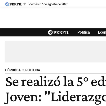
viernes 07 de agosto de 2026
Últimas noticias
Política
Eco
Inicio
Ahora
Opinión
Cultura
Arte
Educación
Videos
Córdoba
Reperfilar
Diario del Juicio
CÓRDOBA
POLITICA
Se realizó la 5° 
Joven: "Liderazgo