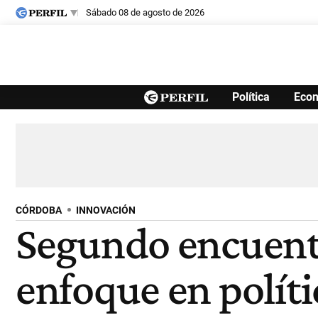
sábado 08 de agosto de 2026
Últimas noticias
Política
Eco
Inicio
Ahora
Opinión
Cultura
Arte
Educación
Videos
Córdoba
Reperfilar
Diario del Juicio
CÓRDOBA
INNOVACIÓN
Segundo encuentr
enfoque en políti