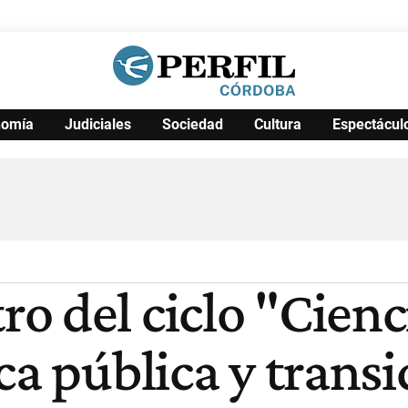
nomía
Judiciales
Sociedad
Cultura
Espectácul
Política
Pymes
Salud
Internacional
Clima
Deportes
Business
Noticias
Caras
o del ciclo "Cienc
ca pública y transi