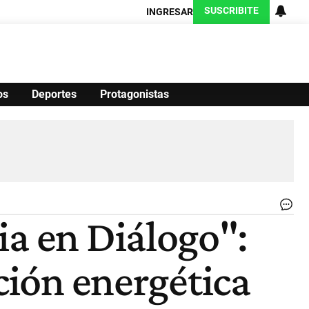
SUSCRIBITE
INGRESAR
os
Deportes
Protagonistas
Ciencia
Protagonistas
Tecnología
CARAS
Exitoina
Turismo
Exitoina
Gaming
Vivo
.
ia en Diálogo":
|
Re
ción energética