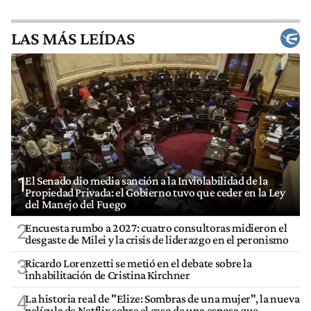
LAS MÁS LEÍDAS
1
El Senado dio media sanción a la Inviolabilidad de la
Propiedad Privada: el Gobierno tuvo que ceder en la Ley
del Manejo del Fuego
2
Encuesta rumbo a 2027: cuatro consultoras midieron el
desgaste de Milei y la crisis de liderazgo en el peronismo
3
Ricardo Lorenzetti se metió en el debate sobre la
inhabilitación de Cristina Kirchner
4
La historia real de "Elize: Sombras de una mujer", la nueva
película de Netflix sobre el caso de una esposa que