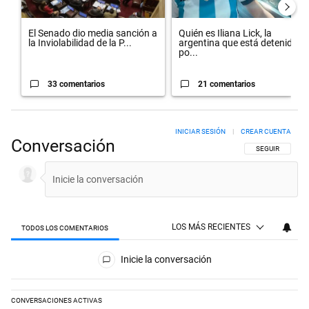
El Senado dio media sanción a
Quién es Iliana Lick, la
la Inviolabilidad de la P...
argentina que está detenida
po...
33 comentarios
21 comentarios
INICIAR SESIÓN
|
CREAR CUENTA
Conversación
SIGA ESTA CON
SEGUIR
LOS MÁS RECIENTES
TODOS LOS COMENTARIOS
Todos los comentarios
Inicie la conversación
CONVERSACIONES ACTIVAS