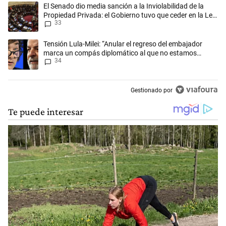
Este listado muestra los artículos con más comentarios en los últimos 
Un artículo de tendencia con el título "El Senado dio media sanción a l
El Senado dio media sanción a la Inviolabilidad de la
Propiedad Privada: el Gobierno tuvo que ceder en la Ley
33
del Manejo del Fuego
Un artículo de tendencia con el título "Tensión Lula-Milei: “Anular 
Tensión Lula-Milei: “Anular el regreso del embajador
marca un compás diplomático al que no estamos
34
acostumbrados"
Gestionado por