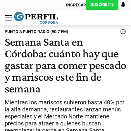
SUSCRIBITE
INGRESAR
Política
Economía
Judiciales
Sociedad
Cultura
Espectáculos
Deportes
Protagonistas
PUNTO A PUNTO RADIO (90.7 FM)
Semana Santa en
Córdoba: cuánto hay que
gastar para comer pescado
y mariscos este fin de
semana
Mientras los mariscos subieron hasta 40% por
la alta demanda, restaurantes lanzan menús
especiales y el Mercado Norte mantiene
precios para atraer a quienes buscan
reemplazar la carne en Semana Santa.