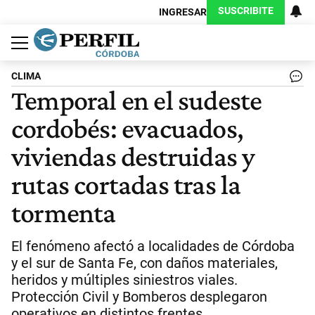
SUSCRIBITE
INGRESAR
Política
Economía
Judiciales
Sociedad
Cultura
Espectáculos
Deportes
Protagonistas
CLIMA
Temporal en el sudeste
cordobés: evacuados,
viviendas destruidas y
rutas cortadas tras la
tormenta
El fenómeno afectó a localidades de Córdoba
y el sur de Santa Fe, con daños materiales,
heridos y múltiples siniestros viales.
Protección Civil y Bomberos desplegaron
operativos en distintos frentes.