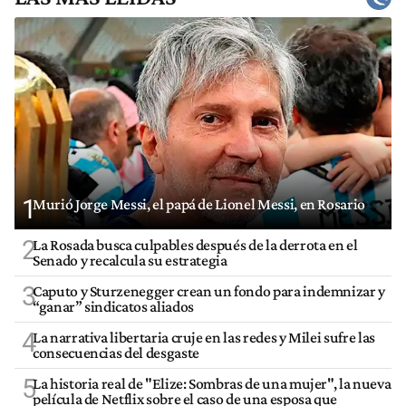
1
Murió Jorge Messi, el papá de Lionel Messi, en Rosario
2
La Rosada busca culpables después de la derrota en el
Senado y recalcula su estrategia
3
Caputo y Sturzenegger crean un fondo para indemnizar y
“ganar” sindicatos aliados
4
La narrativa libertaria cruje en las redes y Milei sufre las
consecuencias del desgaste
5
La historia real de "Elize: Sombras de una mujer", la nueva
película de Netflix sobre el caso de una esposa que