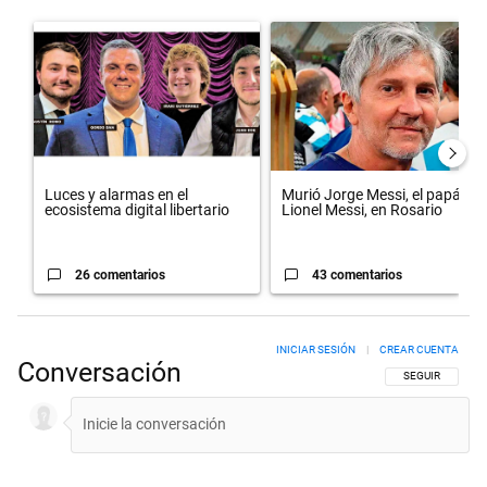
Este listado muestra los artículos con más comentarios en los últimos 
Un artículo de tendencia con el título "Luces y alarmas en el ecosist
Un artículo de tendencia con el 
Luces y alarmas en el
Murió Jorge Messi, el papá de
ecosistema digital libertario
Lionel Messi, en Rosario
26 comentarios
43 comentarios
INICIAR SESIÓN
|
CREAR CUENTA
Conversación
SIGA ESTA CON
SEGUIR