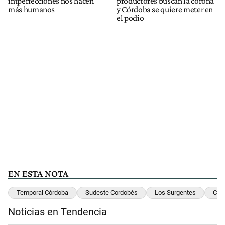
imperfecciones nos hacen
productores buscan la corona
más humanos
y Córdoba se quiere meter en
el podio
EN ESTA NOTA
Temporal Córdoba
Sudeste Cordobés
Los Surgentes
Col
Noticias en Tendencia