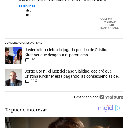
RESPONDER
0
0
COMPARTIR
MARCAR
COMO
INAPROPIADO
CONVERSACIONES ACTIVAS
Este listado muestra los artículos con más comentarios en los últimos 
Un artículo de tendencia con el título "Javier Milei celebra la jugada p
Javier Milei celebra la jugada política de Cristina
Kirchner que desgasta al peronismo
82
Un artículo de tendencia con el título "Jorge Gorini, el juez del caso
Jorge Gorini, el juez del caso Vialidad, declaró que
Cristina Kirchner está pagando las consecuencias de
112
cometer "un delito comprobado"
Gestionado por