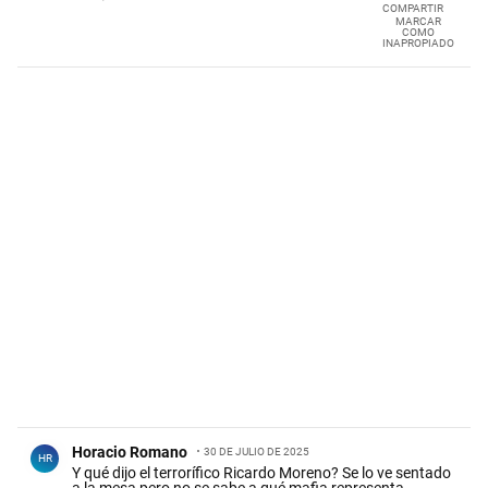
COMPARTIR
MARCAR
COMO
INAPROPIADO
Comentario de Horacio Romano.
Horacio Romano
30 DE JULIO DE 2025
HR
Y qué dijo el terrorífico Ricardo Moreno? Se lo ve sentado
a la mesa pero no se sabe a qué mafia representa