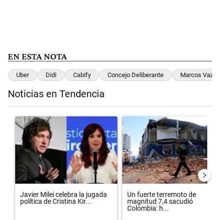
EN ESTA NOTA
Uber
Didi
Cabify
Concejo Deliberante
Marcos Vazqu
Noticias en Tendencia
Este listado muestra los artículos con más comentarios en los últimos 
Un artículo de tendencia con el título "Javier Milei celebra la jugad
Un artículo de tendencia con el
Javier Milei celebra la jugada
Un fuerte terremoto de
política de Cristina Kir...
magnitud 7,4 sacudió
Colombia: h...