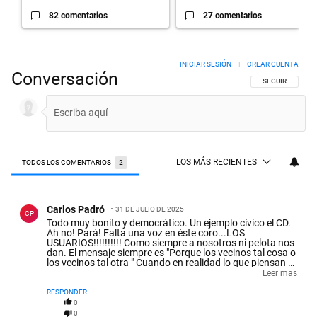
82 comentarios
27 comentarios
INICIAR SESIÓN
|
CREAR CUENTA
Conversación
SIGA ESTA CON
SEGUIR
LOS MÁS RECIENTES
TODOS LOS COMENTARIOS
2
Todos los comentarios
Comentario de Carlos Padró.
Carlos Padró
31 DE JULIO DE 2025
CP
Todo muy bonito y democrático. Un ejemplo cívico el CD.
Ah no! Pará! Falta una voz en éste coro...LOS
USUARIOS!!!!!!!!!! Como siempre a nosotros ni pelota nos
dan. El mensaje siempre es "Porque los vecinos tal cosa o
los vecinos tal otra " Cuando en realidad lo que piensan es
"Uds calladitos y pónganla que nosotros decidimos lo
Leer mas
"mejor" para el vecino. Y lo hacen con Uber, con los bondis,
con la basura, con el arreglo (desarreglo) de calles y así
RESPONDER
vamos.
0
0