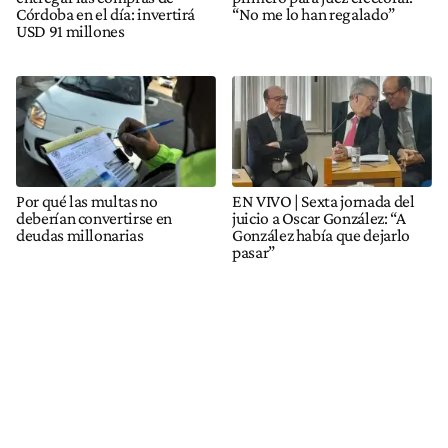
Córdoba en el día: invertirá
“No me lo han regalado”
USD 91 millones
Por qué las multas no
EN VIVO | Sexta jornada del
deberían convertirse en
juicio a Oscar González: “A
deudas millonarias
González había que dejarlo
pasar”