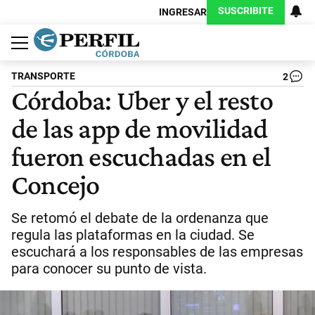
SUSCRIBITE
INGRESAR
Política
Economía
Judiciales
Sociedad
Cultura
Espectáculos
Deportes
Protagonistas
TRANSPORTE
2
Córdoba: Uber y el resto
de las app de movilidad
fueron escuchadas en el
Concejo
Se retomó el debate de la ordenanza que
regula las plataformas en la ciudad. Se
escuchará a los responsables de las empresas
para conocer su punto de vista.