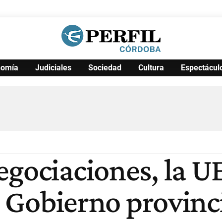
nomía
Judiciales
Sociedad
Cultura
Espectácul
Política
Pymes
Salud
Internacional
Clima
Deportes
Business
Noticias
Caras
egociaciones, la U
el Gobierno provinc