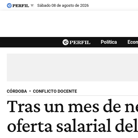
sábado 08 de agosto de 2026
Últimas noticias
Política
Eco
Inicio
Ahora
Opinión
Cultura
Arte
Educación
Videos
Córdoba
Reperfilar
Diario del Juicio
CÓRDOBA
CONFLICTO DOCENTE
Tras un mes de n
oferta salarial d