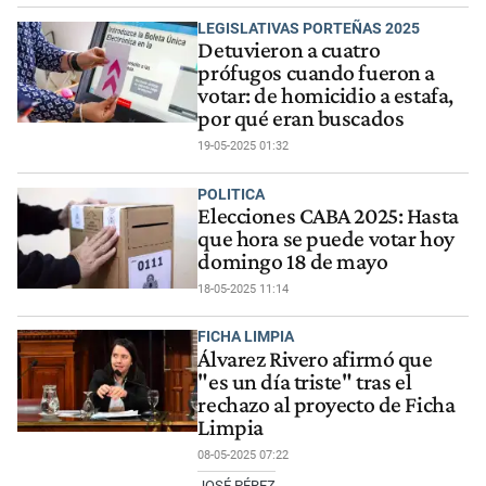
LEGISLATIVAS PORTEÑAS 2025
Detuvieron a cuatro
prófugos cuando fueron a
votar: de homicidio a estafa,
por qué eran buscados
19-05-2025 01:32
POLITICA
Elecciones CABA 2025: Hasta
que hora se puede votar hoy
domingo 18 de mayo
18-05-2025 11:14
FICHA LIMPIA
Álvarez Rivero afirmó que
"es un día triste" tras el
rechazo al proyecto de Ficha
Limpia
08-05-2025 07:22
JOSÉ PÉREZ