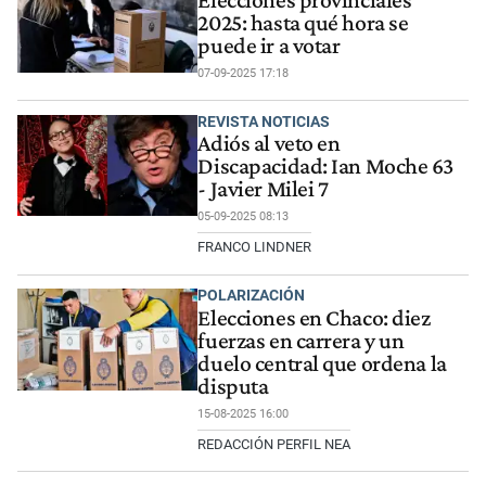
2025: hasta qué hora se
puede ir a votar
07-09-2025 17:18
REVISTA NOTICIAS
Adiós al veto en
Discapacidad: Ian Moche 63
- Javier Milei 7
05-09-2025 08:13
FRANCO LINDNER
POLARIZACIÓN
Elecciones en Chaco: diez
fuerzas en carrera y un
duelo central que ordena la
disputa
15-08-2025 16:00
REDACCIÓN PERFIL NEA