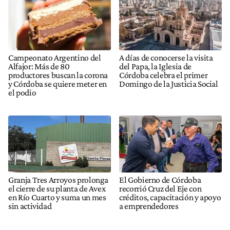
Campeonato Argentino del
A días de conocerse la visita
Alfajor: Más de 80
del Papa, la Iglesia de
productores buscan la corona
Córdoba celebra el primer
y Córdoba se quiere meter en
Domingo de la Justicia Social
el podio
Granja Tres Arroyos prolonga
El Gobierno de Córdoba
el cierre de su planta de Avex
recorrió Cruz del Eje con
en Río Cuarto y suma un mes
créditos, capacitación y apoyo
sin actividad
a emprendedores