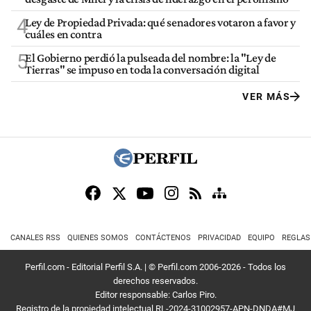
4
Ley de Propiedad Privada: qué senadores votaron a favor y
cuáles en contra
5
El Gobierno perdió la pulseada del nombre: la "Ley de
Tierras" se impuso en toda la conversación digital
VER MÁS
CANALES RSS
QUIENES SOMOS
CONTÁCTENOS
PRIVACIDAD
EQUIPO
REGLAS
Perfil.com - Editorial Perfil S.A.
| © Perfil.com 2006-2026 - Todos los
derechos reservados.
Editor responsable: Carlos Piro.
Registro de la propiedad intelectual RL-2024-31002957-APN-DNDA#MJ