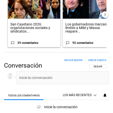
San Cayetano 2026:
Los gobernadores marcan
organizaciones sociales y
límites a Milei y Massa
sindicatos...
reapare...
29 comentarios
92 comentarios
INICIAR SESIÓN
|
CREAR CUENTA
Conversación
SIGA ESTA CON
SEGUIR
LOS MÁS RECIENTES
TODOS LOS COMENTARIOS
Todos los comentarios
Inicie la conversación