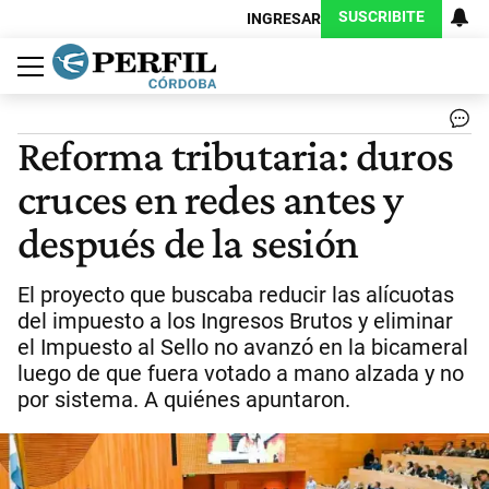
SUSCRIBITE
INGRESAR
Política
Economía
Judiciales
Sociedad
Cultura
Espectáculos
Deportes
Protagonistas
Reforma tributaria: duros
cruces en redes antes y
después de la sesión
El proyecto que buscaba reducir las alícuotas
del impuesto a los Ingresos Brutos y eliminar
el Impuesto al Sello no avanzó en la bicameral
luego de que fuera votado a mano alzada y no
por sistema. A quiénes apuntaron.