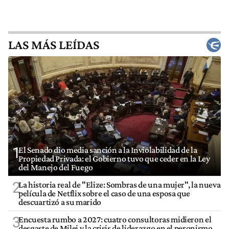
LAS MÁS LEÍDAS
1
El Senado dio media sanción a la Inviolabilidad de la
Propiedad Privada: el Gobierno tuvo que ceder en la Ley
del Manejo del Fuego
2
La historia real de "Elize: Sombras de una mujer", la nueva
película de Netflix sobre el caso de una esposa que
descuartizó a su marido
3
Encuesta rumbo a 2027: cuatro consultoras midieron el
desgaste de Milei y la crisis de liderazgo en el peronismo