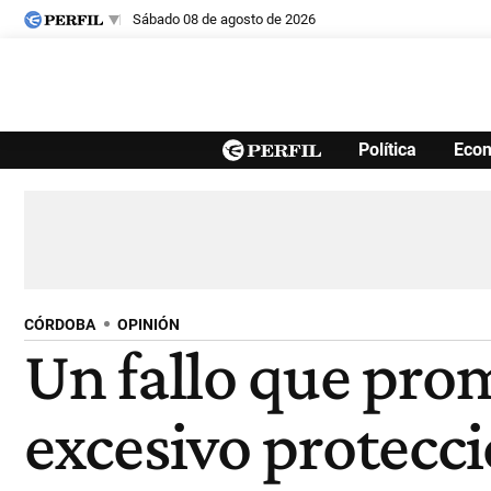
sábado 08 de agosto de 2026
Últimas noticias
Política
Eco
Inicio
Ahora
Opinión
Cultura
Arte
Educación
Videos
Córdoba
Reperfilar
Diario del Juicio
CÓRDOBA
OPINIÓN
Un fallo que prom
excesivo protecc