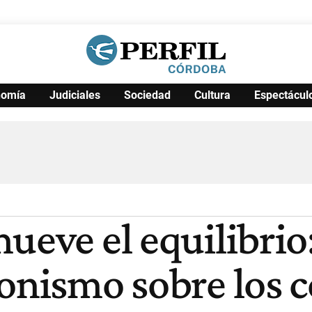
nomía
Judiciales
Sociedad
Cultura
Espectácul
Política
Pymes
Salud
Internacional
Clima
Deportes
Business
Noticias
Caras
ueve el equilibrio:
ionismo sobre los