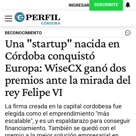
SUSCRIBITE
INGRESAR
Política
Economía
Judiciales
Sociedad
Cultura
Espectáculos
Deportes
Protagonistas
RECONOCIMIENTO
Una "startup" nacida en
Córdoba conquistó
Europa: WiseCX ganó dos
premios ante la mirada del
rey Felipe VI
La firma creada en la capital cordobesa fue
elegida como el emprendimiento "más
escalable", y es un espaldarazo para conseguir
financiamiento. También se quedó con el
premio a la mejor solución empresarial en