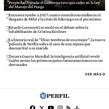
Propiedad Privada: el Gobierno tuvo que ceder en la Ley
del Manejo del Fuego
2
Encuesta rumbo a 2027: cuatro consultoras midieron el
desgaste de Milei y la crisis de liderazgo en el peronismo
3
Ricardo Lorenzetti se metió en el debate sobre la
inhabilitación de Cristina Kirchner
4
La historia real de "Elize: Sombras de una mujer", la nueva
película de Netflix sobre el caso de una esposa que
descuartizó a su marido
5
Tercera Guerra Mundial: la inteligencia artificial reveló
cuáles serían los primeros países latinoamericanos en ser
derrotados
VER MÁS