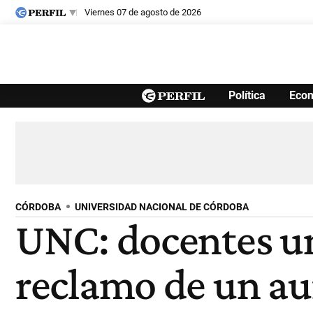
viernes 07 de agosto de 2026
Últimas noticias
Política
Eco
Inicio
Ahora
Opinión
Cultura
Arte
Educación
Videos
Córdoba
Reperfilar
Diario del Juicio
CÓRDOBA
UNIVERSIDAD NACIONAL DE CÓRDOBA
UNC: docentes un
reclamo de un au