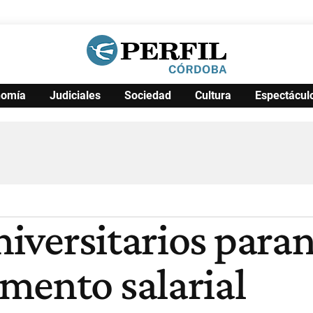
nomía
Judiciales
Sociedad
Cultura
Espectácul
Política
Pymes
Salud
Internacional
Clima
Deportes
Business
Noticias
Caras
iversitarios paran
mento salarial