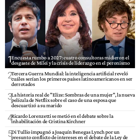
1
Encuesta rumbo a 2027: cuatro consultoras midieron el
desgaste de Milei y la crisis de liderazgo en el peronismo
2
Tercera Guerra Mundial: la inteligencia artificial reveló
cuáles serían los primeros países latinoamericanos en ser
derrotados
3
La historia real de "Elize: Sombras de una mujer", la nueva
película de Netflix sobre el caso de una esposa que
descuartizó a su marido
4
Ricardo Lorenzetti se metió en el debate sobre la
inhabilitación de Cristina Kirchner
5
Di Tullio impugnó a Joaquín Benegas Lynch por un
presunto conflicto de intereses en el debate de la Ley de