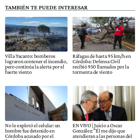
TAMBIÉN TE PUEDE INTERESAR
Villa Yacanto: bomberos
Ráfagas de hasta 95 km/h en
lograron contener el incendio,
Córdoba: Defensa Civil
pero continúa la alerta por el
recibió 950 llamados por la
fuerte viento
tormenta de viento
No le explotó el celular: un
EN VIVO | Juicio a Oscar
hombre fue detenido en
González: "Él me dijo que
Córdoba acusado por el
atendieran a las personas del