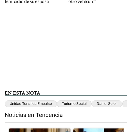
femicidio de su esposa
otro vehículo"
EN ESTA NOTA
Unidad Turística Embalse
Turismo Social
Daniel Scioli
Fe
Noticias en Tendencia
Este listado muestra los artículos con más comentarios en los últimos 
Un artículo de tendencia con el título "Encuesta: Patricia Bullrich
Un artículo de tendencia con el 