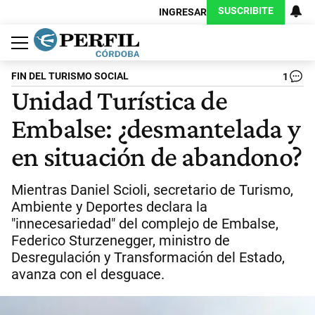
SUSCRIBITE
INGRESAR
Política
Economía
Judiciales
Sociedad
Cultura
Espectáculos
Deportes
Protagonistas
FIN DEL TURISMO SOCIAL
1
Unidad Turística de
Embalse: ¿desmantelada y
en situación de abandono?
Mientras Daniel Scioli, secretario de Turismo,
Ambiente y Deportes declara la
"innecesariedad" del complejo de Embalse,
Federico Sturzenegger, ministro de
Desregulación y Transformación del Estado,
avanza con el desguace.