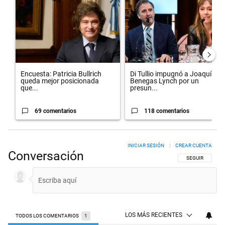
Encuesta: Patricia Bullrich
Di Tullio impugnó a Joaquín
queda mejor posicionada
Benegas Lynch por un
que...
presun...
69 comentarios
118 comentarios
INICIAR SESIÓN
|
CREAR CUENTA
Conversación
SIGA ESTA CON
SEGUIR
LOS MÁS RECIENTES
TODOS LOS COMENTARIOS
1