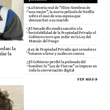
La historia real de "Elize: Sombras de
2
una mujer", la nueva película de Netflix
sobre el caso de una esposa que
descuartizó a su marido
El Senado dio media sanción a la
3
Inviolabilidad de la Propiedad Privada: el
Gobierno tuvo que ceder en la Ley del
Manejo del Fuego
edas: la
Ley de Propiedad Privada: qué senadores
4
lar la
votaron a favor y cuáles en contra
El Gobierno perdió la pulseada del
5
nombre: la "Ley de Tierras" se impuso en
toda la conversación digital
VER MÁS