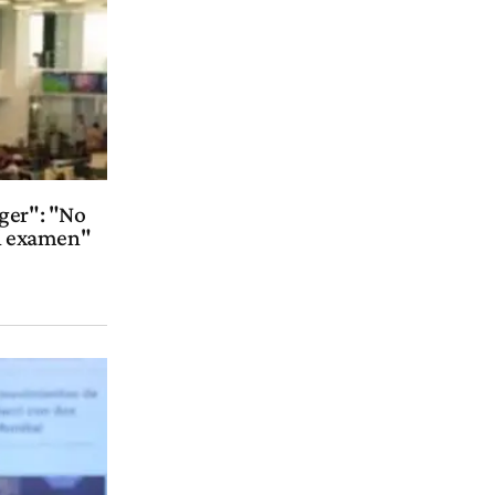
ger": "No
el examen"