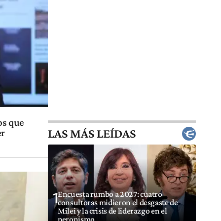
os que
LAS MÁS LEÍDAS
er
Encuesta rumbo a 2027: cuatro
1
consultoras midieron el desgaste de
Milei y la crisis de liderazgo en el
peronismo