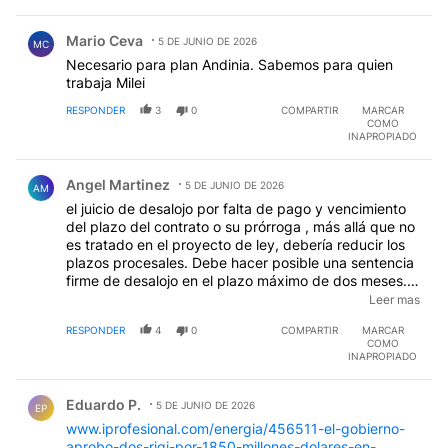
Comentario de Mario Ceva.
Mario Ceva
5 DE JUNIO DE 2026
MC
Necesario para plan Andinia. Sabemos para quien
trabaja Milei
RESPONDER
3
0
COMPARTIR
MARCAR
COMO
INAPROPIADO
Comentario de Angel Martinez.
Angel Martinez
5 DE JUNIO DE 2026
AM
el juicio de desalojo por falta de pago y vencimiento
del plazo del contrato o su prórroga , más allá que no
es tratado en el proyecto de ley, debería reducir los
plazos procesales. Debe hacer posible una sentencia
firme de desalojo en el plazo máximo de dos meses.
Esto conllevaría a la realización de más contratos de
Leer mas
locación con menos exigencias de en lo que hace a
RESPONDER
4
0
COMPARTIR
MARCAR
las garantías.
COMO
INAPROPIADO
Comentario de Eduardo P..
Eduardo P.
5 DE JUNIO DE 2026
EP
www.iprofesional.com/energia/456511-el-gobierno-
aprobo-dos-rigi-por-1850-millones-dolares-en-