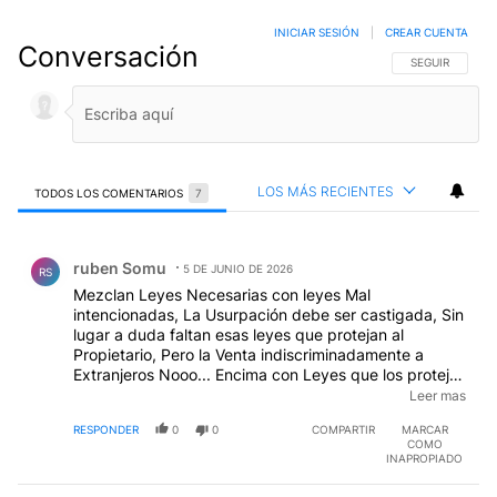
INICIAR SESIÓN
|
CREAR CUENTA
Conversación
SIGA ESTA CO
SEGUIR
LOS MÁS RECIENTES
TODOS LOS COMENTARIOS
7
Todos los comentarios
Comentario de ruben Somu.
ruben Somu
5 DE JUNIO DE 2026
RS
Mezclan Leyes Necesarias con leyes Mal
intencionadas, La Usurpación debe ser castigada, Sin
lugar a duda faltan esas leyes que protejan al
Propietario, Pero la Venta indiscriminadamente a
Extranjeros Nooo... Encima con Leyes que los protejan
de toda injerencia interna, Es decir Pueden venir los
Leer mas
Sionistas comprar toda la Patagonia y crear su propio
RESPONDER
0
0
COMPARTIR
MARCAR
País prácticamente..
COMO
INAPROPIADO