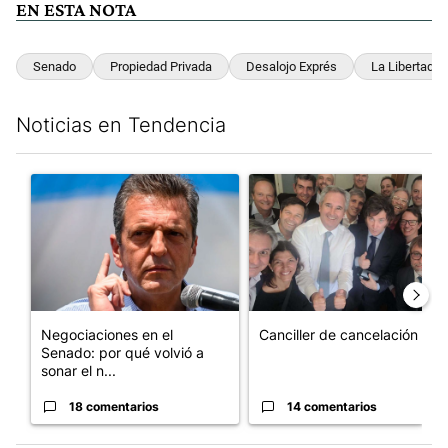
EN ESTA NOTA
Senado
Propiedad Privada
Desalojo Exprés
La Libertad 
Noticias en Tendencia
Este listado muestra los artículos con más comentarios en los últim
Un artículo de tendencia con el título "Negociaciones en el Se
Un artículo de tendencia con e
Negociaciones en el
Canciller de cancelación
Senado: por qué volvió a
sonar el n...
18 comentarios
14 comentarios