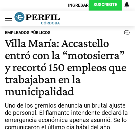
SUSCRIBITE
INGRESAR
Política
Economía
Judiciales
Sociedad
Cultura
Espectáculos
Deportes
Protagonistas
EMPLEADOS PÚBLICOS
Villa María: Accastello
entró con la “motosierra”
y recortó 150 empleos que
trabajaban en la
municipalidad
Uno de los gremios denuncia un brutal ajuste
de personal. El flamante intendente declaró la
emergencia económica apenas asumió. Se lo
comunicaron el último día hábil del año.