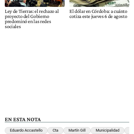
Ley de Tierras: el rechazo al
El dólar en Córdoba: a cuánto
proyecto del Gobierno
cotiza este jueves 6 de agosto
predominó en las redes
sociales
EN ESTA NOTA
Eduardo Accastello
Cta
Martín Gill
Municipalidad
Re