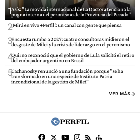
1
Asís: "La movida internacional de La Doctora tensiona la
pugna interna del peronismo de la Provincia del Pecado"
2
¡Mirá en vivo +Perfil!: un canal con gente que piensa
3
Encuesta rumbo a 2027: cuatro consultoras midieron el
desgaste de Milei y la crisis de liderazgo en el peronismo
4
Quirno reconoció que el gobierno de Lula solicitó el retiro
del embajador argentino en Brasil
5
Cachanosky renunció a una fundación porque "se ha
transformado en una especie de Instituto Patria
incondicional de la gestión de Milei"
VER MÁS