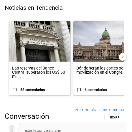
Noticias en Tendencia
Este listado muestra los artículos con más comentarios en los últimos 
Un artículo de tendencia con el título "Las reservas del Banco Centr
Un artículo de tendencia con el t
Las reservas del Banco
Dónde serán los cortes por la
Central superaron los US$ 50
movilización en el Congre...
mil...
53 comentarios
6 comentarios
INICIAR SESIÓN
|
CREAR CUENTA
Conversación
SIGA ESTA CON
SEGUIR