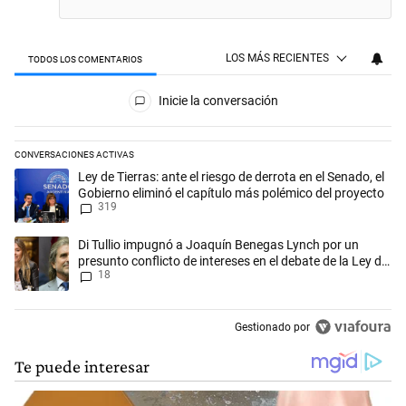
LOS MÁS RECIENTES
TODOS LOS COMENTARIOS
Todos los comentarios
Inicie la conversación
CONVERSACIONES ACTIVAS
Este listado muestra los artículos con más comentarios en los últimos 
Un artículo de tendencia con el título "Ley de Tierras: ante el riesgo d
Ley de Tierras: ante el riesgo de derrota en el Senado, el
Gobierno eliminó el capítulo más polémico del proyecto
319
Un artículo de tendencia con el título "Di Tullio impugnó a Joaquín Be
Di Tullio impugnó a Joaquín Benegas Lynch por un
presunto conflicto de intereses en el debate de la Ley de
18
Tierras
Gestionado por