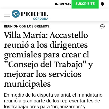
SUSCRIBITE
INGRESAR
Política
Economía
Judiciales
Sociedad
Cultura
Espectáculos
Deportes
Protagonistas
REUNION CON LOS GREMIOS
Villa María: Accastello
reunió a los dirigentes
gremiales para crear el
"Consejo del Trabajo" y
mejorar los servicios
municipales
En medio de la disputa salarial, el mandatario
reunió a gran parte de los representantes de
los trabajadores para "organizarnos" y