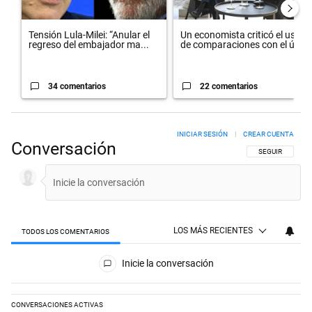
Tensión Lula-Milei: “Anular el
Un economista criticó el uso
regreso del embajador ma...
de comparaciones con el úl...
34 comentarios
22 comentarios
INICIAR SESIÓN
|
CREAR CUENTA
Conversación
SIGA ESTA CON
SEGUIR
LOS MÁS RECIENTES
TODOS LOS COMENTARIOS
Todos los comentarios
Inicie la conversación
CONVERSACIONES ACTIVAS