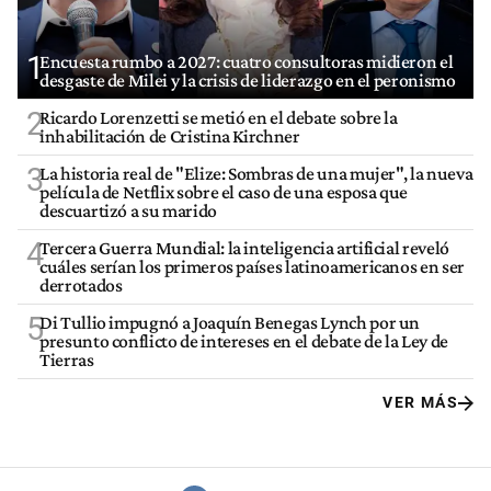
1
Encuesta rumbo a 2027: cuatro consultoras midieron el
desgaste de Milei y la crisis de liderazgo en el peronismo
2
Ricardo Lorenzetti se metió en el debate sobre la
inhabilitación de Cristina Kirchner
3
La historia real de "Elize: Sombras de una mujer", la nueva
película de Netflix sobre el caso de una esposa que
descuartizó a su marido
4
Tercera Guerra Mundial: la inteligencia artificial reveló
cuáles serían los primeros países latinoamericanos en ser
derrotados
5
Di Tullio impugnó a Joaquín Benegas Lynch por un
presunto conflicto de intereses en el debate de la Ley de
Tierras
VER MÁS