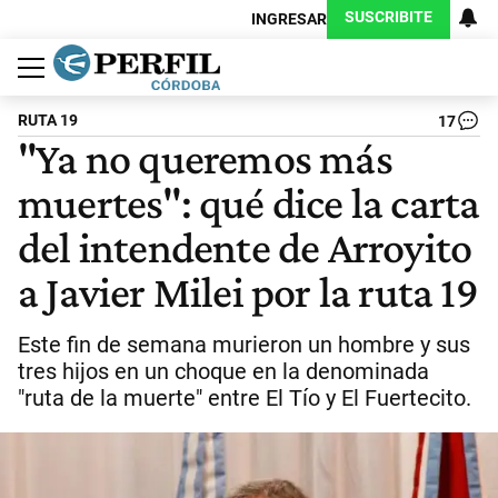
SUSCRIBITE
INGRESAR
Política
Economía
Judiciales
Sociedad
Cultura
Espectáculos
Deportes
Protagonistas
RUTA 19
17
"Ya no queremos más
muertes": qué dice la carta
del intendente de Arroyito
a Javier Milei por la ruta 19
Este fin de semana murieron un hombre y sus
tres hijos en un choque en la denominada
"ruta de la muerte" entre El Tío y El Fuertecito.