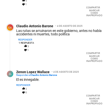
0
1
COMPARTIR
MARCAR
COMO
INAPROPIADO
Comentario de Claudio Antonio Barone.
Claudio Antonio Barone
4 DE AGOSTO DE 2025
CA
Las rutas se arruinaron en este gobierno, antes no había
accidentes ni muertes, todo politica
RESPONDER
1
RESPUESTA
3
1
COMPARTIR
MARCAR
COMO
INAPROPIADO
Respuesta de Zenon Lopez Wallace.
Zenon Lopez Wallace
4 DE AGOSTO DE 2025
ZL
Responder a
Claudio Antonio Barone
El es innegable.
RESPONDER
2
0
COMPARTIR
MARCAR
COMO
INAPROPIADO