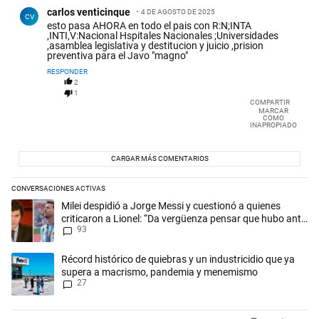
Comentario de carlos venticinque.
carlos venticinque
4 DE AGOSTO DE 2025
CV
esto pasa AHORA en todo el pais con R:N;INTA
,INTI,V:Nacional Hspitales Nacionales ;Universidades
,asamblea legislativa y destitucion y juicio ,prision
preventiva para el Javo "magno"
RESPONDER
2
1
COMPARTIR
MARCAR
COMO
INAPROPIADO
CARGAR MÁS COMENTARIOS
CONVERSACIONES ACTIVAS
Este listado muestra los artículos con más comentarios en los últimos 
Un artículo de tendencia con el título "Milei despidió a Jorge Messi y
Milei despidió a Jorge Messi y cuestionó a quienes
criticaron a Lionel: “Da vergüenza pensar que hubo anti-
93
Messi”
Un artículo de tendencia con el título "Récord histórico de quiebras 
Récord histórico de quiebras y un industricidio que ya
supera a macrismo, pandemia y menemismo
27