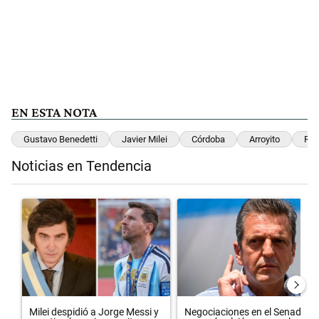
EN ESTA NOTA
Gustavo Benedetti
Javier Milei
Córdoba
Arroyito
Rut
Noticias en Tendencia
Este listado muestra los artículos con más comentarios en los últimos 
Un artículo de tendencia con el título "Milei despidió a Jorge Messi
Un artículo de tendencia con el 
Milei despidió a Jorge Messi y
Negociaciones en el Senado: