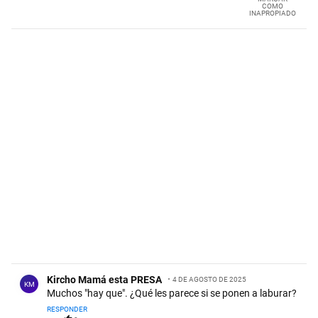
COMO
INAPROPIADO
Comentario de Kircho Mamá esta PRESA.
Kircho Mamá esta PRESA
4 DE AGOSTO DE 2025
KM
Muchos "hay que". ¿Qué les parece si se ponen a laburar?
RESPONDER