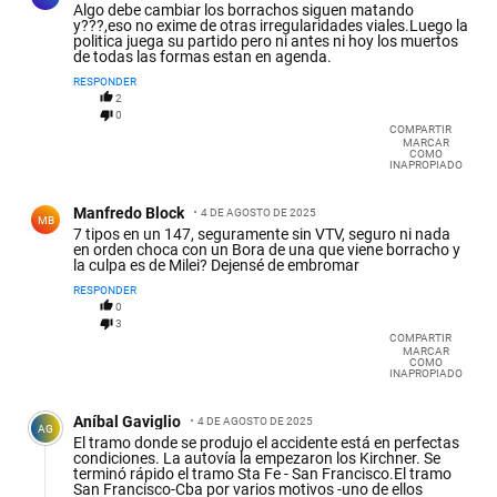
Algo debe cambiar los borrachos siguen matando
y???,eso no exime de otras irregularidades viales.Luego la
politica juega su partido pero ni antes ni hoy los muertos
de todas las formas estan en agenda.
RESPONDER
2
0
COMPARTIR
MARCAR
COMO
INAPROPIADO
Comentario de Manfredo Block.
Manfredo Block
4 DE AGOSTO DE 2025
MB
7 tipos en un 147, seguramente sin VTV, seguro ni nada
en orden choca con un Bora de una que viene borracho y
la culpa es de Milei? Dejensé de embromar
RESPONDER
0
3
COMPARTIR
MARCAR
COMO
INAPROPIADO
Comentario de Aníbal Gaviglio.
Aníbal Gaviglio
4 DE AGOSTO DE 2025
AG
El tramo donde se produjo el accidente está en perfectas
condiciones. La autovía la empezaron los Kirchner. Se
terminó rápido el tramo Sta Fe - San Francisco.El tramo
San Francisco-Cba por varios motivos -uno de ellos