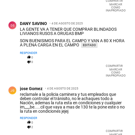
COMPARTIR
MARCAR
COMO
INAPROPIADO
Comentario de DANY SAVINO.
DANY SAVINO
4 DE AGOSTO DE 2025
DS
LA GENTE VA A TENER QUE COMPRAR BLINDADOS
LIVIANOS RUSOS A ORUGAS BMP
SON BUENISIMOS PARA EL CAMPO Y VAN A 80 X HORA
A PLENA CARGA EN EL CAMPO
EDITADO
RESPONDER
0
0
COMPARTIR
MARCAR
COMO
INAPROPIADO
Comentario de jose Gomez.
jose Gomez
4 DE AGOSTO DE 2025
JG
reclamale a la policia caminera y tus empleados que
deben controlar el tránisito, no le achaques todo a
Nación, ademas la ruta esta en condiciones y cualquier
im,,,,,,be.....cil que vaya a mas de 130 te la pone este o no
la ruta en condiciones jejej
RESPONDER
0
2
COMPARTIR
MARCAR