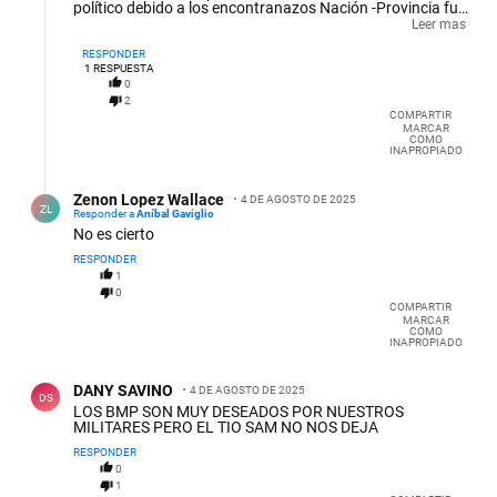
político debido a los encontranazos Nación -Provincia fue
más lento. Llegó Macri,bien gracias, llegaron Fernández-
Leer mas
Fernández, bien gracias! Subió Milei a los 8 meses firmó el
traspaso de finalización a Llaryora, bien Gracias!. Con
RESPONDER
respecto al accidente, la"tormenta perfecta": un
1
RESPUESTA
desquiciado inhabilitado posiblemente alcoholizado a
0
alta velocidad encontrándose adelante con un Fiat 147!!!
2
con 7 personas a bordo y con un guarda-rail al costado
COMPARTIR
MARCAR
de la ruta.
COMO
INAPROPIADO
Respuesta de Zenon Lopez Wallace.
Zenon Lopez Wallace
4 DE AGOSTO DE 2025
ZL
Responder a
Aníbal Gaviglio
No es cierto
RESPONDER
1
0
COMPARTIR
MARCAR
COMO
INAPROPIADO
Comentario de DANY SAVINO.
DANY SAVINO
4 DE AGOSTO DE 2025
DS
LOS BMP SON MUY DESEADOS POR NUESTROS
MILITARES PERO EL TIO SAM NO NOS DEJA
RESPONDER
0
1