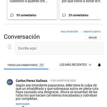
cuestionó a quienes crit...
por qué volvió a sonar el n...
93 comentarios
29 comentarios
INICIAR SESIÓN
|
CREAR CUENTA
Conversación
SIGA ESTA CON
SEGUIR
LOS MÁS RECIENTES
TODOS LOS COMENTARIOS
17
Todos los comentarios
Comentario de Carlos Perez Salinas.
Carlos Perez Salinas
5 DE AGOSTO DE 2025
CP
Según ese intendente papanatas, Milei tiene la culpa de
que un inhabilitado y que sobrepasa autos en plena ruta
haya causado una desgracia. Ahora se acuerdan de las
rutas los que hacían carreteras inacabadas y cobraban
por completas.
RESPONDER