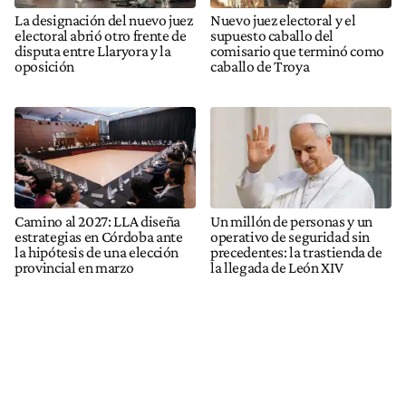
La designación del nuevo juez
Nuevo juez electoral y el
electoral abrió otro frente de
supuesto caballo del
disputa entre Llaryora y la
comisario que terminó como
oposición
caballo de Troya
Camino al 2027: LLA diseña
Un millón de personas y un
estrategias en Córdoba ante
operativo de seguridad sin
la hipótesis de una elección
precedentes: la trastienda de
provincial en marzo
la llegada de León XIV