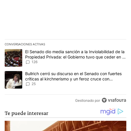
CONVERSACIONES ACTIVAS
Este listado muestra los artículos con más comentarios en los últim
Un artículo de tendencia con el título "El Senado dio media sanci
El Senado dio media sanción a la Inviolabilidad de la
Propiedad Privada: el Gobierno tuvo que ceder en la
Ley del Manejo del Fuego
126
Un artículo de tendencia con el título "Bullrich cerró su discurso e
Bullrich cerró su discurso en el Senado con fuertes
críticas al kirchnerismo y un feroz cruce con
Capitanich al que le gritó “¡cállate!”
25
Gestionado por