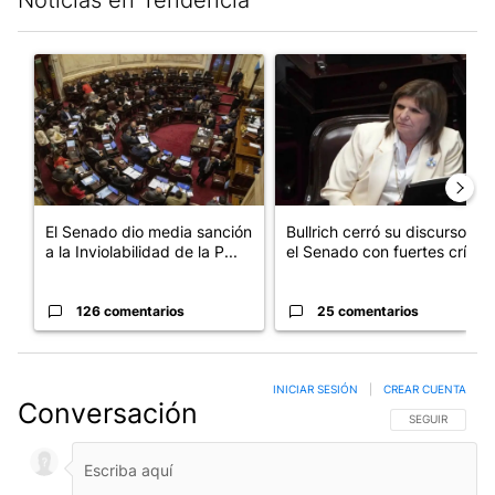
Este listado muestra los artículos con más comentarios en los últim
Un artículo de tendencia con el título "El Senado dio media san
Un artículo de tendencia con el
El Senado dio media sanción
Bullrich cerró su discurso en
a la Inviolabilidad de la P...
el Senado con fuertes crí...
126 comentarios
25 comentarios
INICIAR SESIÓN
|
CREAR CUENTA
Conversación
SIGA ESTA CO
SEGUIR