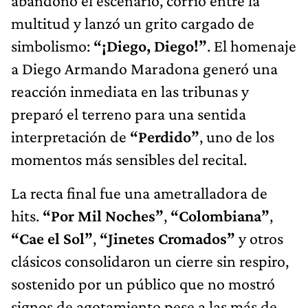
abandonó el escenario, corrió entre la
multitud y lanzó un grito cargado de
simbolismo:
“¡Diego, Diego!”
. El homenaje
a Diego Armando Maradona generó una
reacción inmediata en las tribunas y
preparó el terreno para una sentida
interpretación de
“Perdido”
, uno de los
momentos más sensibles del recital.
La recta final fue una ametralladora de
hits.
“Por Mil Noches”
,
“Colombiana”
,
“Cae el Sol”
,
“Jinetes Cromados”
y otros
clásicos consolidaron un cierre sin respiro,
sostenido por un público que no mostró
signos de agotamiento pese a las más de