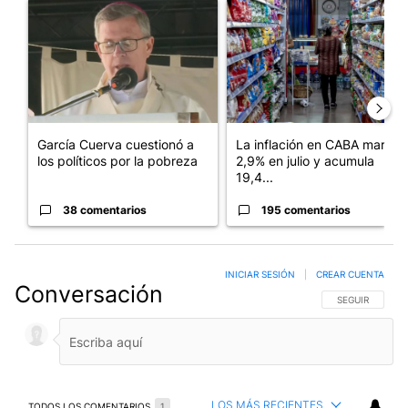
Un artículo de tendencia con el título "García Cuerva cuestionó 
Un artículo de tendencia con 
García Cuerva cuestionó a
La inflación en CABA marcó
los políticos por la pobreza
2,9% en julio y acumula
19,4...
38 comentarios
195 comentarios
INICIAR SESIÓN
|
CREAR CUENTA
Conversación
SIGA ESTA CO
SEGUIR
LOS MÁS RECIENTES
TODOS LOS COMENTARIOS
1