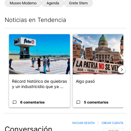
Museo Moderno
Agenda
Grete Stern
Noticias en Tendencia
Este listado muestra los artículos con más comentarios en los últim
Un artículo de tendencia con el título "Récord histórico de qu
Un artículo de tendencia con e
Récord histórico de quiebras
Algo pasó
y un industricidio que ya ...
6 comentarios
5 comentarios
INICIAR SESIÓN
|
CREAR CUENTA
Conversación
SIGA ESTA CO
SEGUIR