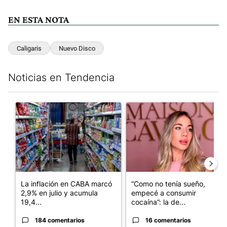
EN ESTA NOTA
Caligaris
Nuevo Disco
Noticias en Tendencia
Este listado muestra los artículos con más comentarios en los últim
Un artículo de tendencia con el título "La inflación en CABA m
Un artículo de tendencia con e
La inflación en CABA marcó
“Como no tenía sueño,
2,9% en julio y acumula
empecé a consumir
19,4...
cocaína”: la de...
184 comentarios
16 comentarios