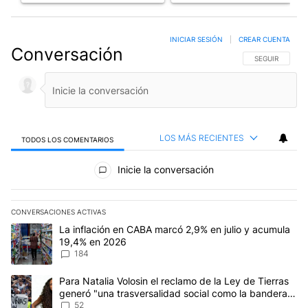
INICIAR SESIÓN
|
CREAR CUENTA
Conversación
SIGA ESTA CO
SEGUIR
LOS MÁS RECIENTES
TODOS LOS COMENTARIOS
Todos los comentarios
Inicie la conversación
CONVERSACIONES ACTIVAS
Este listado muestra los artículos con más comentarios en los últim
Un artículo de tendencia con el título "La inflación en CABA mar
La inflación en CABA marcó 2,9% en julio y acumula
19,4% en 2026
184
Un artículo de tendencia con el título "Para Natalia Volosin el re
Para Natalia Volosin el reclamo de la Ley de Tierras
generó "una trasversalidad social como la bandera
de Malvinas"
52