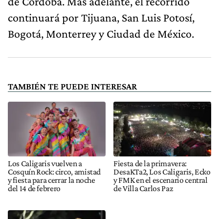
de Córdoba. Más adelante, el recorrido
continuará por Tijuana, San Luis Potosí,
Bogotá, Monterrey y Ciudad de México.
TAMBIÉN TE PUEDE INTERESAR
Los Caligaris vuelven a
Fiesta de la primavera:
Cosquín Rock: circo, amistad
DesaKTa2, Los Caligaris, Ecko
y fiesta para cerrar la noche
y FMK en el escenario central
del 14 de febrero
de Villa Carlos Paz