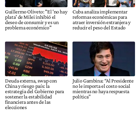
Guillermo Oliveto: "El 'no hay
Cuba analiza implementar
plata' de Milei inhibió el
reformas económicas para
deseo de consumir y es un
atraer inversión extranjera y
problema económico"
reducir el peso del Estado
Deuda externa, swap con
Julio Gambina: “Al Presidente
China y riesgo país: la
no le importa el costo social
estrategia del Gobierno para
mientras no haya respuesta
sostener la estabilidad
política”
financiera antes de las
elecciones