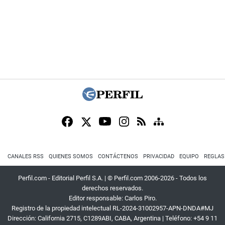
CANALES RSS
QUIENES SOMOS
CONTÁCTENOS
PRIVACIDAD
EQUIPO
REGLAS
Perfil.com - Editorial Perfil S.A.
| © Perfil.com 2006-2026 - Todos los
derechos reservados.
Editor responsable: Carlos Piro.
Registro de la propiedad intelectual RL-2024-31002957-APN-DNDA#MJ
Dirección:
California 2715
,
C1289ABI
,
CABA, Argentina
| Teléfono:
+54 9 11